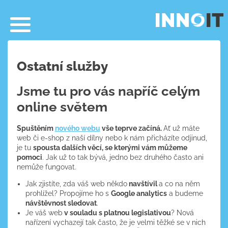
Ostatní služby
Jsme tu pro vás napříč celým
online světem
Spuštěním
nového webu
vše teprve začíná.
Ať už máte
web či e-shop z naší dílny nebo k nám přicházíte odjinud,
je tu
spousta dalších věcí, se kterými vám můžeme
pomoci
. Jak už to tak bývá, jedno bez druhého často ani
nemůže fungovat.
Jak zjistíte, zda váš web někdo
navštívil
a co na něm
prohlížel? Propojíme ho s
Google analytics
a budeme
návštěvnost sledovat
.
Je váš web
v souladu s platnou legislativou
? Nová
nařízení vychazejí tak často, že je velmi těžké se v nich