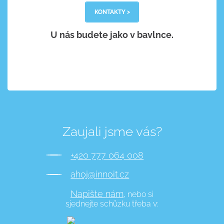
KONTAKTY >
U nás budete jako v bavlnce.
Zaujali jsme vás?
+420 777 064 008
ahoj@innoit.cz
Napište nám,
nebo si
sjednejte schůzku třeba v: