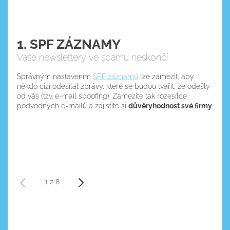
1. SPF ZÁZNAMY
Vaše newslettery ve spamu neskončí
Zdravá databáze
Správným nastavením
SPF záznamů
lze zamezit, aby
někdo cizí odesílal zprávy, které se budou tvářit, že odešly
od vás (tzv. e-mail spoofing). Zamezíte tak rozesílce
podvodných e-mailů a zajistíte si
důvěryhodnost své firmy
.
Smartemailing.cz
vkládat produkty z e-
shopu na pár kliknutí
automaticky vždy ve
vhodnou dobu a správným kontaktům.
profesionální newsletter
1 z 8