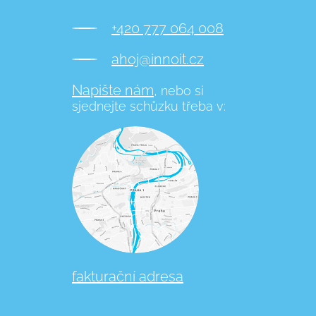
+420 777 064 008
ahoj@innoit.cz
Napište nám,
nebo si
sjednejte schůzku třeba v:
fakturační adresa