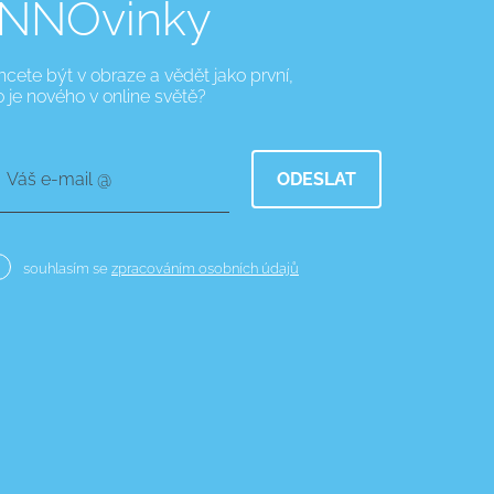
INNOvinky
hcete být v obraze a vědět jako první,
o je nového v online světě?
Váš e-mail @
ODESLAT
souhlasím se
zpracováním osobních údajů