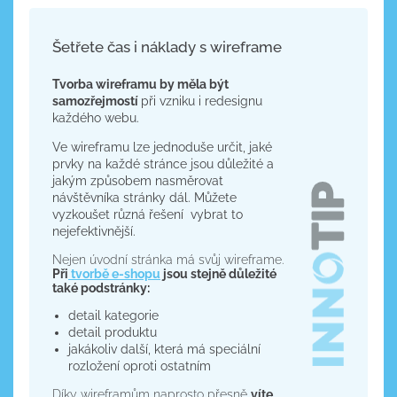
Šetřete čas i náklady s wireframe
Tvorba wireframu by měla být
samozřejmostí
při vzniku i redesignu
každého webu.
Ve wireframu lze jednoduše určit, jaké
prvky na každé stránce jsou důležité a
jakým způsobem nasměrovat
návštěvníka stránky dál. Můžete
vyzkoušet různá řešení vybrat to
nejefektivnější.
Nejen úvodní stránka má svůj wireframe.
Při
tvorbě e-shopu
jsou stejně důležité
také podstránky:
detail kategorie
detail produktu
jakákoliv další, která má speciální
rozložení oproti ostatním
Díky wireframům naprosto přesně
víte,