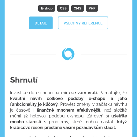
E-shop
CSS
CMS
PHP
DETAIL
VŠECHNY REFERENCE
Shrnutí
Investice do e-shopu na míru
se vám vrátí.
Pamatujte, že
kvalitní návrh celkové podoby e-shopu a jeho
funkcionality je klíčový.
Provést změny v začátku návrhu
je časově i
finančně mnohem efektivnější,
než složitě
měnit již hotovou podobu e-shopu. Zároveň si
ušetříte
mnoho starostí
s problémy, které mohou nastat,
když
krabicové řešení přestane vašim požadavkům stačit.