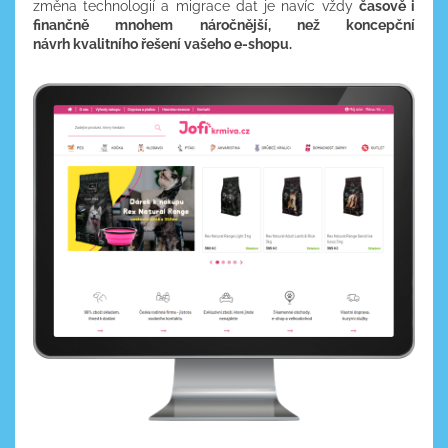
změna technologií a migrace dat je navíc vždy
časově i
finančně mnohem náročnější, než koncepční
návrh kvalitního řešení vašeho e-shopu.