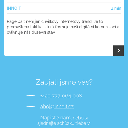
INNOIT
4 min
Rage bait není jen chvilkový internetový trend. Je to
promyšlená taktika, která formuje naši digitální komunikaci a
ovlivňuje náš duševní stav.
Zaujali jsme vás?
+420 777 064 008
ahoj@innoit.cz
Napište nám,
nebo si
sjednejte schůzku třeba v: