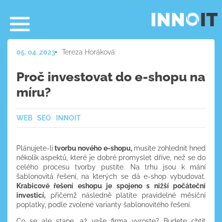
05. 04. 2023
Tereza Horáková
Proč investovat do e-shopu na
míru?
WEB
SEO
INNOIT
Plánujete-li
tvorbu nového e-shopu,
musíte zohlednit hned
několik aspektů, které je dobré promyslet dříve, než se do
celého procesu tvorby pustíte. Na trhu jsou k mání
šablonovitá řešení, na kterých se dá e-shop vybudovat.
Krabicové řešení eshopu je spojeno s nižší počáteční
investicí,
přičemž následně platíte pravidelné měsíční
poplatky, podle zvolené varianty šablonovitého řešení.
Co se ale stane, až vaše firma vyroste? Budete chtít