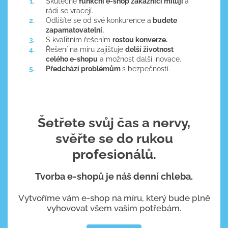
Skutečně
funkční e-shop zákazníci milují
a
rádi se vracejí.
Odlišíte se od své konkurence a
budete
zapamatovatelní.
S kvalitním řešením
rostou konverze.
Řešení na míru zajišťuje
delší životnost
celého e-shopu
a možnost další inovace.
Předchází problémům
s bezpečností.
Šetřete svůj čas a nervy,
svěřte se do rukou
profesionálů.
Tvorba e-shopů je náš denní chleba.
Vytvoříme vám e-shop na míru, který bude plně
vyhovovat všem vašim potřebám.