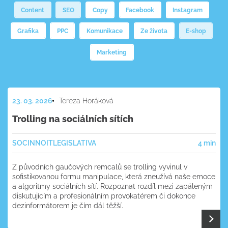
Content
SEO
Copy
Facebook
Instagram
Grafika
PPC
Komunikace
Ze života
E-shop
Marketing
23. 03. 2026
Tereza Horáková
Trolling na sociálních sítích
SOC
INNOIT
LEGISLATIVA
4 min
Z původních gaučových remcalů se trolling vyvinul v
sofistikovanou formu manipulace, která zneužívá naše emoce
a algoritmy sociálních sítí. Rozpoznat rozdíl mezi zapáleným
diskutujícím a profesionálním provokatérem či dokonce
dezinformátorem je čím dál těžší.