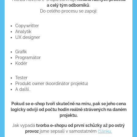
a celý tým odborníků
.
Do celého procesu se zapojí:
Copywritter
Analytik
UX designer
Grafik
Programátor
Kodér
Tester
Produkt owner (koordinátor projektu)
A další..
Pokud se e-shop tvoří skutečně na míru, pak se jeho cena
logicky odvíjí od počtu hodin reálně strávených na daném
projektu.
Jak vypadá
tvorba e-shopu od první schůzky až po ostrý
provoz
jsme sepsali v samostatném
článku.