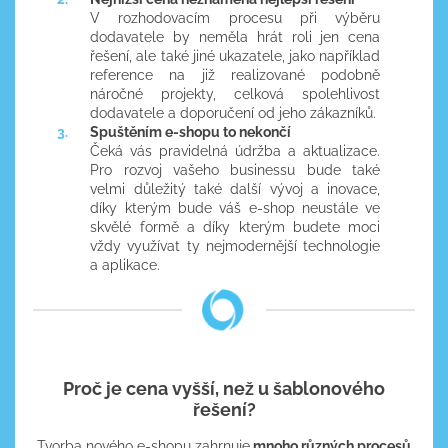
V rozhodovacím procesu při výběru
dodavatele by neměla hrát roli jen cena
řešení, ale také jiné ukazatele, jako například
reference na již realizované podobně
náročné projekty, celková spolehlivost
dodavatele a doporučení od jeho zákazníků.
Spuštěním e-shopu to nekončí
Čeká vás pravidelná údržba a aktualizace.
Pro rozvoj vašeho businessu bude také
velmi důležitý také další vývoj a inovace,
díky kterým bude váš e-shop neustále ve
skvělé formě a díky kterým budete moci
vždy využívat ty nejmodernější technologie
a aplikace.
Proč je cena vyšší, než u šablonového
řešení?
Tvorba nového e-shopu zahrnuje
mnoho různých procesů