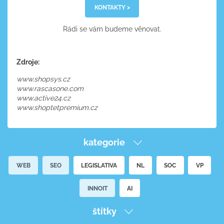
KONTAKTY >
Rádi se vám budeme věnovat.
Zdroje:
www.shopsys.cz
www.rascasone.com
www.active24.cz
www.shoptetpremium.cz
kategorie
WEB
SEO
LEGISLATIVA
NL
SOC
VP
INNOIT
AI
štítky