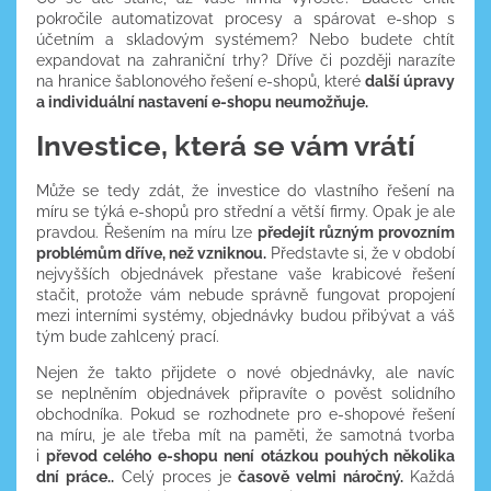
pokročile automatizovat procesy a spárovat e-shop s
účetním a skladovým systémem? Nebo budete chtít
expandovat na zahraniční trhy? Dříve či později narazíte
na hranice šablonového řešení e-shopů, které
další úpravy
a individuální nastavení e-shopu neumožňuje.
Investice, která se vám vrátí
Může se tedy zdát, že investice do vlastního řešení na
míru se týká e-shopů pro střední a větší firmy. Opak je ale
pravdou. Řešením na míru lze
předejít různým provozním
problémům dříve, než vzniknou.
Představte si, že v období
nejvyšších objednávek přestane vaše krabicové řešení
stačit, protože vám nebude správně fungovat propojení
mezi interními systémy, objednávky budou přibývat a váš
tým bude zahlcený prací.
Nejen že takto přijdete o nové objednávky, ale navíc
se neplněním objednávek připravíte o pověst solidního
obchodníka. Pokud se rozhodnete pro e-shopové řešení
na míru, je ale třeba mít na paměti, že samotná tvorba
i
převod celého e-shopu není otázkou pouhých několika
dní práce..
Celý proces je
časově velmi náročný.
Každá