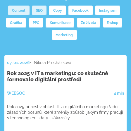
Content
SEO
Copy
Facebook
Instagram
Grafika
PPC
Komunikace
Ze života
E-shop
Marketing
07. 01. 2026
Nikola Procházková
Rok 2025 v IT a marketingu: co skutečně
formovalo digitální prostředí
WEB
SOC
4 min
Rok 2025 přinesl v oblasti IT a digitálního marketingu řadu
zásadních posunů, které změnily způsob, jakým firmy pracují
s technologiemi, daty i zákazníky.