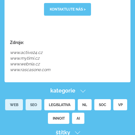
KONTAKTUJTE NÁS >
Zdroje:
www.active24.cz
www.mytimi.cz
www.webnia.cz
www.rascasone.com
kategorie
WEB
SEO
LEGISLATIVA
NL
SOC
VP
INNOIT
AI
štítky