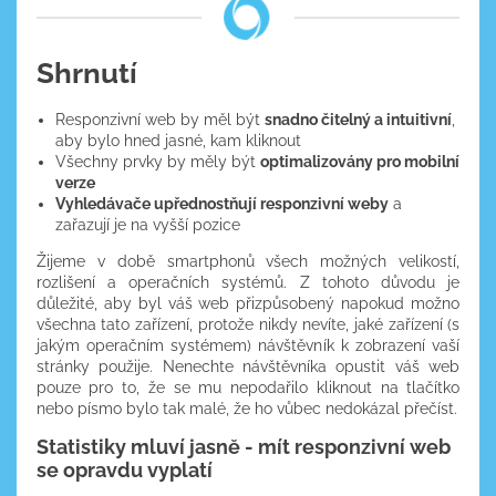
Shrnutí
Responzivní web by měl být
snadno čitelný a intuitivní
,
aby bylo hned jasné, kam kliknout
Všechny prvky by měly být
optimalizovány pro mobilní
verze
Vyhledávače upřednostňují responzivní weby
a
zařazují je na vyšší pozice
Žijeme v době smartphonů všech možných velikostí,
rozlišení a operačních systémů. Z tohoto důvodu je
důležité, aby byl váš web přizpůsobený napokud možno
všechna tato zařízení, protože nikdy nevíte, jaké zařízení (s
jakým operačním systémem) návštěvník k zobrazení vaší
stránky použije. Nenechte návštěvníka opustit váš web
pouze pro to, že se mu nepodařilo kliknout na tlačítko
nebo písmo bylo tak malé, že ho vůbec nedokázal přečíst.
Statistiky mluví jasně - mít responzivní web
se opravdu vyplatí