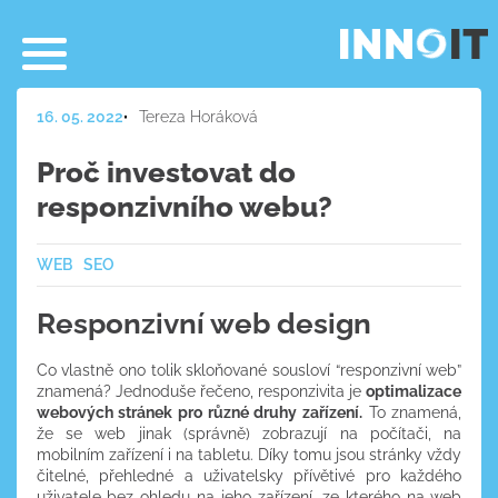
16. 05. 2022
Tereza Horáková
Proč investovat do
responzivního webu?
WEB
SEO
Responzivní web design
Co vlastně ono tolik skloňované sousloví “responzivní web”
znamená? Jednoduše řečeno, responzivita je
optimalizace
webových stránek pro různé druhy zařízení.
To znamená,
že se web jinak (správně) zobrazují na počítači, na
mobilním zařízení i na tabletu. Díky tomu jsou stránky vždy
čitelné, přehledné a uživatelsky přívětivé pro každého
uživatele bez ohledu na jeho zařízení, ze kterého na web