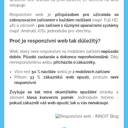
vstupuje.
Responzivní web je
přizpůsoben pro uživatele se
zobrazovacím zařízením v každém rozlišení
(např. Full HD,
4K) a zároveň i
pro zařízení s různými operačními systémy
(např. Android, iOS), jednoduše pro všechny.
Proč je responzivní web tak důležitý?
Web, který není responzivní na mobilním zařízení
nepůsobí
dobře.
Působí zastarale a dokonce neprofesionálně.
Díky
neresponzivnímu webu
přicházíte o zákazníky.
Více než
50 % návštěv
webů je
z mobilních zařízení
Přitom
33 % zákazníků web opustí,
protože
není
responzivní
Zvyšuje se tak míra okamžitého opuštění
stránky a
zároveň
klesá konverzní poměr.
Jednoduše řečeno -
pokud zákazník váš web opustí, tak u vás nenakoupí.