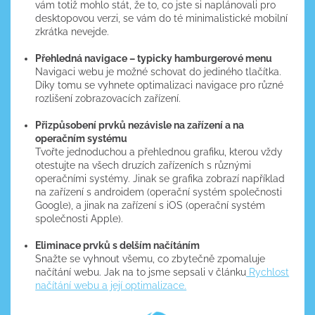
vám totiž mohlo stát, že to, co jste si naplánovali pro
desktopovou verzi, se vám do té minimalistické mobilní
zkrátka nevejde.
Přehledná navigace – typicky hamburgerové menu
Navigaci webu je možné schovat do jediného tlačítka.
Díky tomu se vyhnete optimalizaci navigace pro různé
rozlišení zobrazovacích zařízení.
Přizpůsobení prvků nezávisle na zařízení a na
operačním systému
Tvořte jednoduchou a přehlednou grafiku, kterou vždy
otestujte na všech druzích zařízeních s různými
operačními systémy. Jinak se grafika zobrazí například
na zařízení s androidem (operační systém společnosti
Google), a jinak na zařízení s iOS (operační systém
společnosti Apple).
Eliminace prvků s delším načítáním
Snažte se vyhnout všemu, co zbytečně zpomaluje
načítání webu. Jak na to jsme sepsali v článku
Rychlost
načítání webu a její optimalizace.