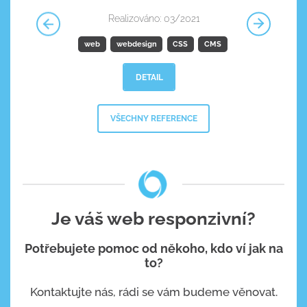
Realizováno: 03/2021
t
web
webdesign
CSS
CMS
DETAIL
VŠECHNY REFERENCE
Je váš web responzivní?
Potřebujete pomoc od někoho, kdo ví jak na
to?
Kontaktujte nás, rádi se vám budeme věnovat.