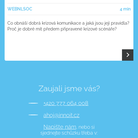
WEB
NL
SOC
4 min
Co obnáší dobrá krizová komunikace a jaká jsou její pravidla?
Proč je dobré mít předem připravené krizové scénáře?
Zaujali jsme vás?
+420 777 064 008
ahoj@innoit.cz
Napište nám,
nebo si
sjednejte schůzku třeba v: