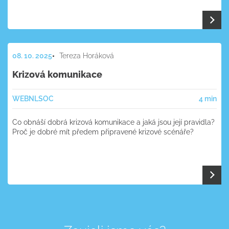
08. 10. 2025
Tereza Horáková
Krizová komunikace
WEB
NL
SOC
4 min
Co obnáší dobrá krizová komunikace a jaká jsou její pravidla?
Proč je dobré mít předem připravené krizové scénáře?