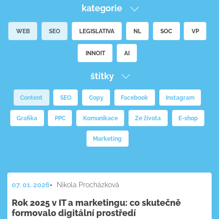
kategorie
WEB
SEO
LEGISLATIVA
NL
SOC
VP
INNOIT
AI
štítky
Content
SEO
Copy
Facebook
Instagram
Grafika
PPC
Komunikace
Ze života
E-shop
Marketing
07. 01. 2026
Nikola Procházková
Rok 2025 v IT a marketingu: co skutečně
formovalo digitální prostředí