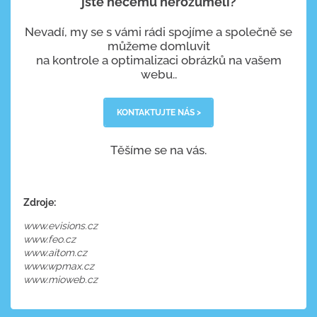
jste něčemu nerozuměli?
Nevadí, my se s vámi rádi spojíme a společně se
můžeme domluvit
na kontrole a optimalizaci obrázků na vašem
webu..
KONTAKTUJTE NÁS >
Těšíme se na vás.
Zdroje:
www.evisions.cz
www.feo.cz
www.aitom.cz
www.wpmax.cz
www.mioweb.cz