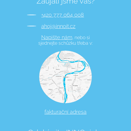
Zaujali jsme vás?
+420 777 064 008
ahoj@innoit.cz
Napište nám,
nebo si
sjednejte schůzku třeba v:
fakturační adresa