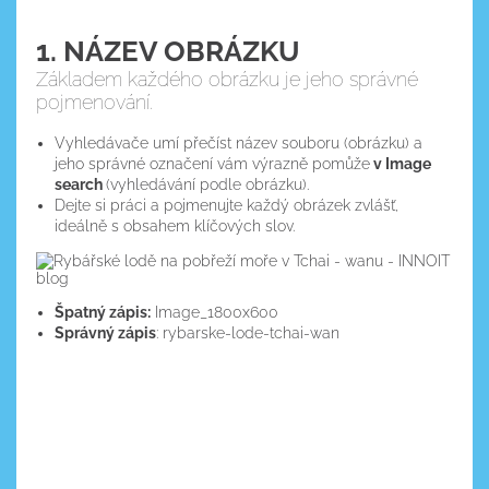
1. NÁZEV OBRÁZKU
Základem každého obrázku je jeho správné
pojmenování.
Vyhledávače umí přečíst název souboru (obrázku) a
relevantní obrázky
jeho správné označení vám výrazně pomůže
v Image
search
(vyhledávání podle obrázku).
Dejte si práci a pojmenujte každý obrázek zvlášť,
ideálně s obsahem klíčových slov.
Google Search
TinyPNG
Console
Špatný zápis:
Image_1800x600
jedné stránce
​Správný zápis
: rybarske-lode-tchai-wan
umístěn vícekrát.
Původní velikost:
142 kB
pohoršíte.
Velikost po komprimaci
: 70 kB