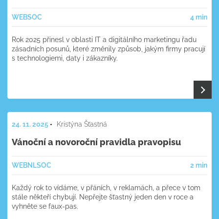
WEB
SOC
4 min
Rok 2025 přinesl v oblasti IT a digitálního marketingu řadu
zásadních posunů, které změnily způsob, jakým firmy pracují
s technologiemi, daty i zákazníky.
24. 11. 2025
Kristýna Šťastná
Vánoční a novoroční pravidla pravopisu
WEB
NL
SOC
2 min
Každý rok to vídáme, v přáních, v reklamách, a přece v tom
stále někteří chybují. Nepřejte šťastný jeden den v roce a
vyhněte se faux-pas.