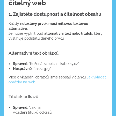
čitelný web
1. Zajistěte dostupnost a čitelnost obsahu
Každý
netextový prvek musí mít svou textovou
alternativu
.
Je nutné vyplnit buď
alternativní text nebo titulek
, který
vystihuje podstatu daného prvku.
Alternativní text obrázků
Správně
: “Kožená kabelka - kabelky.cz”
Nesprávně
: “taska.jpg”
Více o vkládání obrázků jsme sepsali v článku
Jak vkládat
obrázky na web
.
Titulek odkazů
Správně
: “Jak na
vkládání titulků odkazů