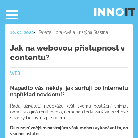
10. 01. 2022
Tereza Horáková a Kristýna Šťastná
Jak na webovou přístupnost v
contentu?
WEB
Napadlo vás někdy, jak surfují po internetu
například nevidomí?
Řada uživatelů nedokáže kvůli svému postižení vnímat
obrázky a jiná multimédia, nemohou tedy využívat webové
stránky běžným způsobem.
Díky nejrůznějším nástrojům však mohou vykonávat to, co
všichni ostatní.