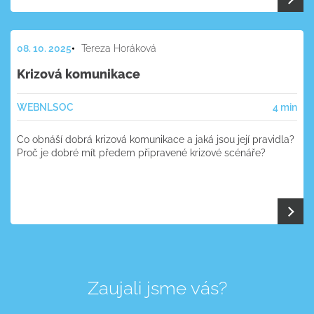
08. 10. 2025
Tereza Horáková
Krizová komunikace
WEB
NL
SOC
4 min
Co obnáší dobrá krizová komunikace a jaká jsou její pravidla?
Proč je dobré mít předem připravené krizové scénáře?
Zaujali jsme vás?