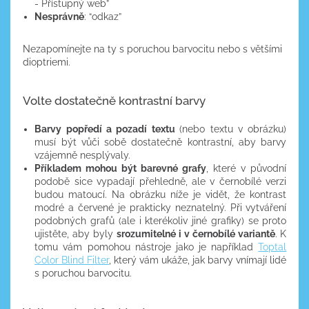
- Přístupný web”
Nesprávně
: “odkaz”
Nezapomínejte na ty s poruchou barvocitu nebo s většími
dioptriemi.
Volte dostatečně kontrastní barvy
Barvy popředí a pozadí textu
(nebo textu v obrázku)
musí být vůči sobě dostatečně kontrastní, aby barvy
vzájemně nesplývaly.
Příkladem mohou být barevné grafy
, které v původní
podobě sice vypadají přehledně, ale v černobílé verzi
budou matoucí. Na obrázku níže je vidět, že kontrast
modré a červené je prakticky neznatelný. Při vytváření
podobných grafů (ale i kterékoliv jiné grafiky) se proto
ujistěte, aby byly
srozumitelné i v černobílé variantě
. K
tomu vám pomohou nástroje jako je například
Toptal
Color Blind Filter
, který vám ukáže, jak barvy vnímají lidé
s poruchou barvocitu.