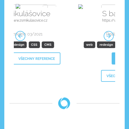
S barvou ven
https://www.sbarvouven.cz/
Realizováno: 12/2021
web
redesign
CSS
PHP
přístupnost
DETAIL
VŠECHNY REFERENCE