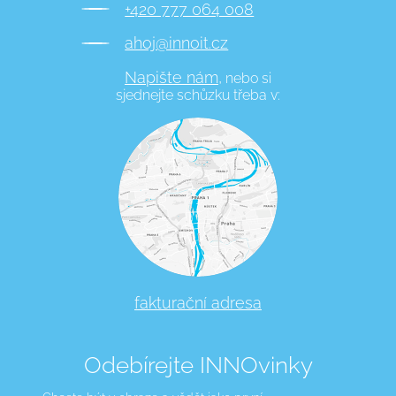
+420 777 064 008
ahoj@innoit.cz
Napište nám,
nebo si
sjednejte schůzku třeba v:
fakturační adresa
Odebírejte INNOvinky