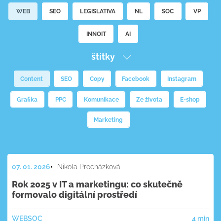
WEB
SEO
LEGISLATIVA
NL
SOC
VP
INNOIT
AI
štítky
Content
SEO
Copy
Facebook
Instagram
Grafika
PPC
Komunikace
Ze života
E-shop
Marketing
07. 01. 2026
Nikola Procházková
Rok 2025 v IT a marketingu: co skutečně
formovalo digitální prostředí
WEB
SOC
4 min