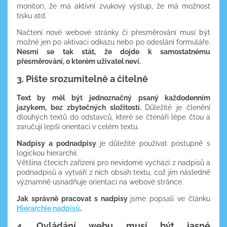
monitor), že má aktivní zvukový výstup, že má možnost
tisku atd.
Načtení nové webové stránky či přesměrování musí být
možné jen po aktivaci odkazu nebo po odeslání formuláře.
Nesmí se tak stát, že dojde k samostatnému
přesměrování, o kterém uživatel neví.
3. Pište srozumitelně a čitelně
Text by měl být jednoznačný psaný každodenním
jazykem, bez zbytečných složitostí.
Důležité je členění
dlouhých textů do odstavců, které se čtenáři lépe čtou a
zaručují lepší orientaci v celém textu.
Nadpisy a podnadpisy
je důležité používat postupně s
logickou hierarchií.
Většina čtecích zařízení pro nevidomé vychází z nadpisů a
podnadpisů a vytváří z nich obsah textu, což jim následně
významně usnadňuje orientaci na webové stránce.
Jak správně pracovat s nadpisy
jsme popsali ve článku
Hierarchie nadpisů
.
4. Ovládání webu musí být jasné