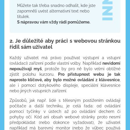
Můžete tak třeba snadno odhalit, kde jste
zapomněli uvést alternativní text nebo
titulek.
S nápravou vám vždy rádi pomůžeme.
2. Je důležité aby práci s webovou stránkou
řídil sám uživatel
Každý uživatel má právo používat výstupní a vstupní
(ovládací) zařízení podle vlastní volby. Například
nevidomí
nepoužívají myš
, protože by pro ně bylo velmi obtížné
zjistit polohu kurzoru.
Pro přístupnost webu je tak
naprosto klíčové, aby bylo možné ovládání z klávesnice
,
ale i pomocí dotykového displeje, speciální klávesnice
nebo jiných vstupních zařízení.
Způsobů, jak např. lidé s tělesným postižením ovládají
počítače a další techniku, je celá řada: od ovládání
pomocí tyčinky v ústech až po ovládání dechem či
pohyby očí. Kód ani obsah webové stránky proto nesmí
předpokládat (nebo dokonce vyžadovat), že uživatel
například má barevný monitor (nebo že vůbec používá