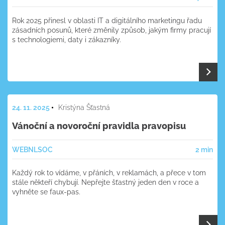
Rok 2025 přinesl v oblasti IT a digitálního marketingu řadu
zásadních posunů, které změnily způsob, jakým firmy pracují
s technologiemi, daty i zákazníky.
24. 11. 2025
Kristýna Šťastná
Vánoční a novoroční pravidla pravopisu
WEB
NL
SOC
2 min
Každý rok to vídáme, v přáních, v reklamách, a přece v tom
stále někteří chybují. Nepřejte šťastný jeden den v roce a
vyhněte se faux-pas.