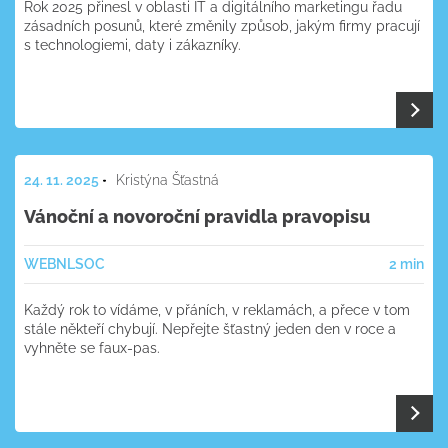
Rok 2025 přinesl v oblasti IT a digitálního marketingu řadu
zásadních posunů, které změnily způsob, jakým firmy pracují
s technologiemi, daty i zákazníky.
24. 11. 2025
Kristýna Šťastná
Vánoční a novoroční pravidla pravopisu
WEB
NL
SOC
2 min
Každý rok to vídáme, v přáních, v reklamách, a přece v tom
stále někteří chybují. Nepřejte šťastný jeden den v roce a
vyhněte se faux-pas.