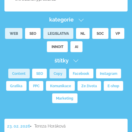
kategorie
WEB
SEO
LEGISLATIVA
NL
SOC
VP
INNOIT
AI
štítky
Content
SEO
Copy
Facebook
Instagram
Grafika
PPC
Komunikace
Ze života
E-shop
Marketing
23. 02. 2026
Tereza Horáková