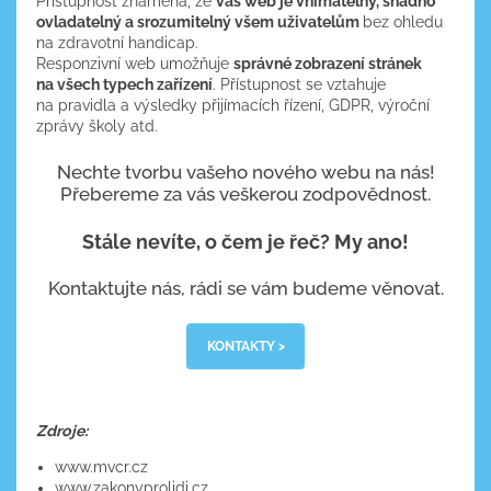
Přístupnost znamená, že
váš web je vnímatelný, snadno
ovladatelný a srozumitelný všem uživatelům
bez ohledu
na zdravotní handicap.
Responzivní web umožňuje
správné zobrazení stránek
na všech typech zařízení
. Přístupnost se vztahuje
na pravidla a výsledky přijímacích řízení, GDPR, výroční
zprávy školy atd.
Nechte tvorbu vašeho nového webu na nás!
Přebereme za vás veškerou zodpovědnost.
Stále nevíte, o čem je řeč? My ano!
Kontaktujte nás, rádi se vám budeme věnovat.
KONTAKTY >
Zdroje:
www.mvcr.cz
www.zakonyprolidi.cz