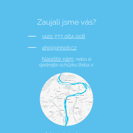
Zaujali jsme vás?
+420 777 064 008
ahoj@innoit.cz
Napište nám,
nebo si
sjednejte schůzku třeba v: