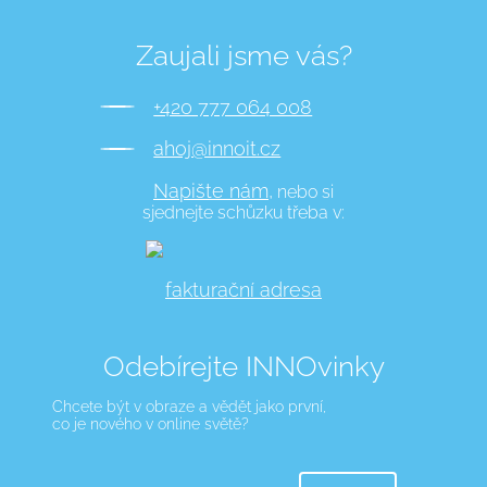
Zaujali jsme vás?
+420 777 064 008
ahoj@innoit.cz
Napište nám,
nebo si
sjednejte schůzku třeba v:
fakturační adresa
Odebírejte INNOvinky
Chcete být v obraze a vědět jako první,
co je nového v online světě?