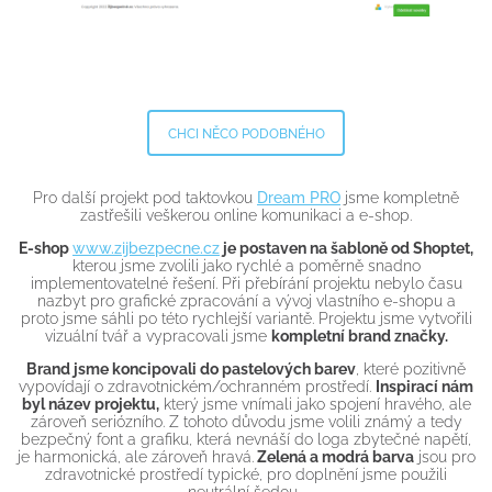
CHCI NĚCO PODOBNÉHO
Pro další projekt pod taktovkou
Dream PRO
jsme kompletně
zastřešili veškerou online komunikaci a e-shop.
E-shop
www.zijbezpecne.cz
je postaven na šabloně od Shoptet,
kterou jsme zvolili jako rychlé a poměrně snadno
implementovatelné řešení. Při přebírání projektu nebylo času
nazbyt pro grafické zpracování a vývoj vlastního e-shopu a
proto jsme sáhli po této rychlejší variantě. Projektu jsme vytvořili
vizuální tvář a vypracovali jsme
kompletní brand značky.
Brand jsme koncipovali do pastelových barev
, které pozitivně
vypovídají o zdravotnickém/ochranném prostředí.
Inspirací nám
byl název projektu,
který jsme vnímali jako spojení hravého, ale
zároveň seriózního. Z tohoto důvodu jsme volili známý a tedy
bezpečný font a grafiku, která nevnáší do loga zbytečné napětí,
je harmonická, ale zároveň hravá.
Zelená a modrá barva
jsou pro
zdravotnické prostředí typické, pro doplnění jsme použili