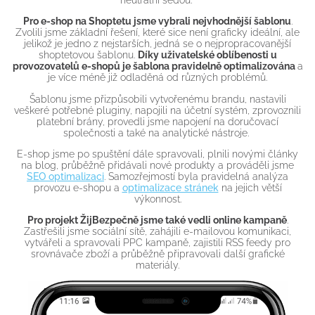
neutrální šedou.
Pro e-shop na Shoptetu jsme vybrali nejvhodnější šablonu
.
Zvolili jsme základní řešení, které sice není graficky ideální, ale
jelikož je jedno z nejstarších, jedná se o nejpropracovanější
shoptetovou šablonu.
Díky uživatelské oblíbenosti u
provozovatelů e-shopů je šablona pravidelně optimalizována
a
je více méně již odladěná od různých problémů.
Šablonu jsme přizpůsobili vytvořenému brandu, nastavili
veškeré potřebné pluginy, napojili na účetní systém, zprovoznili
platební brány, provedli jsme napojení na doručovací
společnosti a také na analytické nástroje.
E-shop jsme po spuštění dále spravovali, plnili novými články
na blog, průběžně přidávali nové produkty a prováděli jsme
SEO optimalizaci
. Samozřejmostí byla pravidelná analýza
provozu e-shopu a
optimalizace stránek
na jejich větší
výkonnost.
Pro projekt ŽijBezpečně jsme také vedli online kampaně
.
Zastřešili jsme sociální sítě, zahájili e-mailovou komunikaci,
vytvářeli a spravovali PPC kampaně, zajistili RSS feedy pro
srovnávače zboží a průběžně připravovali další grafické
materiály.