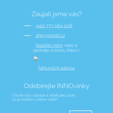
Zaujali jsme vás?
+420 777 064 008
ahoj@innoit.cz
Napište nám,
nebo si
sjednejte schůzku třeba v:
fakturační adresa
Odebírejte INNOvinky
Chcete být v obraze a vědět jako první,
co je nového v online světě?