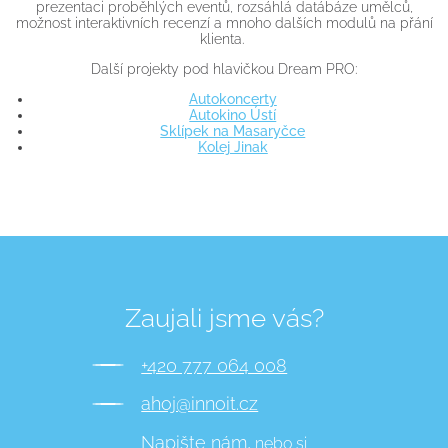
prezentaci proběhlých eventů, rozsáhlá datábáze umělců,
možnost interaktivních recenzí a mnoho dalších modulů na přání
klienta.
Další projekty pod hlavičkou Dream PRO:
Autokoncerty
Autokino Ústí
Sklípek na Masaryčce
Kolej Jinak
Zaujali jsme vás?
+420 777 064 008
ahoj@innoit.cz
Napište nám,
nebo si