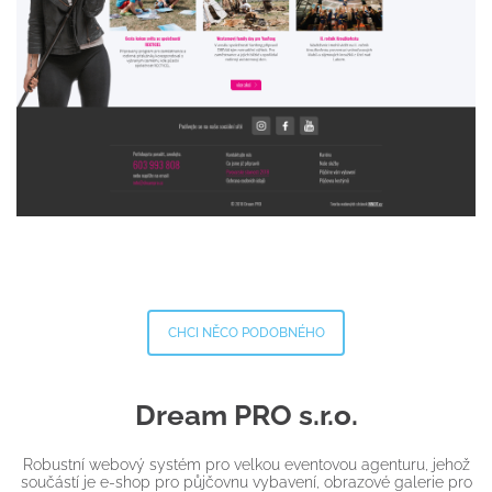
CHCI NĚCO PODOBNÉHO
Dream PRO s.r.o.
Robustní webový systém pro velkou eventovou agenturu, jehož
součástí je e-shop pro půjčovnu vybavení, obrazové galerie pro