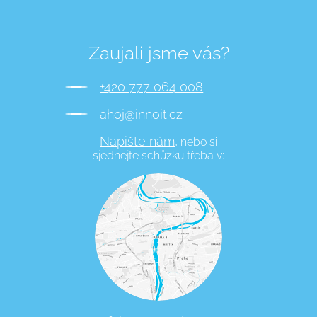
Zaujali jsme vás?
+420 777 064 008
ahoj@innoit.cz
Napište nám,
nebo si
sjednejte schůzku třeba v: