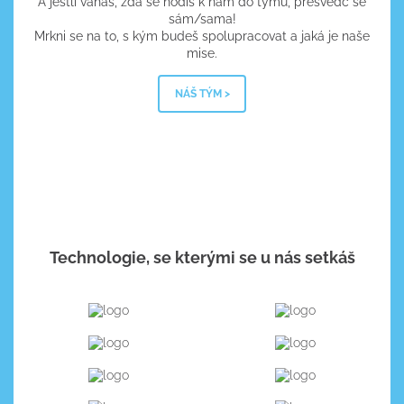
A jestli váháš, zda se hodíš k nám do týmu, přesvědč se
sám/sama!
Mrkni se na to, s kým budeš spolupracovat a jaká je naše
mise.
NÁŠ TÝM >
Technologie, se kterými se u nás setkáš