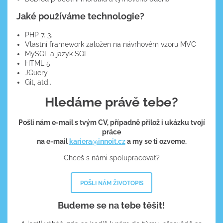
Jaké používáme technologie?
PHP 7. 3.
Vlastní framework založen na návrhovém vzoru MVC
MySQL a jazyk SQL
HTML 5
JQuery
Git, atd..
Hledáme právě tebe?
Pošli nám e-mail s tvým CV, případně přilož i ukázku tvojí
práce
na e-mail
kariera@innoit.cz
a my se ti ozveme.
Chceš s námi spolupracovat?
POŠLI NÁM ŽIVOTOPIS
Budeme se na tebe těšit!