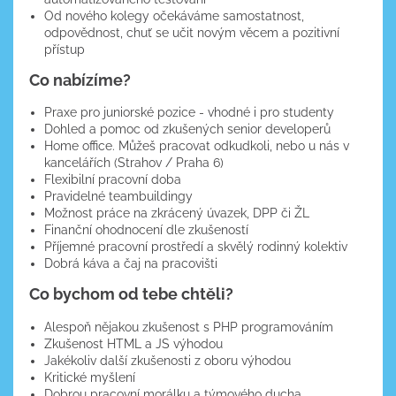
Od nového kolegy očekáváme samostatnost,
odpovědnost, chuť se učit novým věcem a pozitivní
přístup
Co nabízíme?
Praxe pro juniorské pozice - vhodné i pro studenty
Dohled a pomoc od zkušených senior developerů
Home office. Můžeš pracovat odkudkoli, nebo u nás v
kancelářích (Strahov / Praha 6)
Flexibilní pracovní doba
Pravidelné teambuildingy
Možnost práce na zkrácený úvazek, DPP či ŽL
Finanční ohodnocení dle zkušeností
Příjemné pracovní prostředí a skvělý rodinný kolektiv
Dobrá káva a čaj na pracovišti
Co bychom od tebe chtěli?
Alespoň nějakou zkušenost s PHP programováním
Zkušenost HTML a JS výhodou
Jakékoliv další zkušenosti z oboru výhodou
Kritické myšlení
Dobrou pracovní morálku a týmového ducha