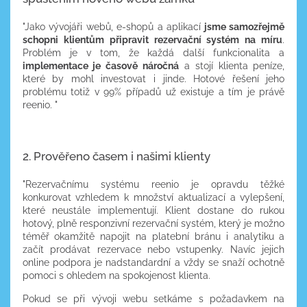
"Jako vývojáři webů, e-shopů a aplikací
jsme samozřejmě
schopni klientům připravit rezervační systém na míru
.
Problém je v tom, že každá další funkcionalita a
implementace je časově náročná
a stojí klienta peníze,
které by mohl investovat i jinde. Hotové řešení jeho
problému totiž v 99% případů už existuje a tím je právě
reenio. "
2. Prověřeno časem i našimi klienty
"Rezervačnímu systému reenio je opravdu těžké
konkurovat vzhledem k množství aktualizací a vylepšení,
které neustále implementují. Klient dostane do rukou
hotový, plně responzivní rezervační systém, který je možno
téměř okamžitě napojit na platební bránu i analytiku a
začít prodávat rezervace nebo vstupenky. Navíc jejich
online podpora je nadstandardní a vždy se snaží ochotně
pomoci s ohledem na spokojenost klienta.
Pokud se při vývoji webu setkáme s požadavkem na