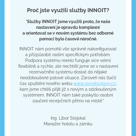
Proč jste využili služby INNOIT?
"
Služby INNOIT jsme využili proto, že naše
nastavení je opravdu komplexní
a orientovat se v novém systému bez odborné
pomoci bylo časově náročné.
INNOIT nám pomohli vše správně nakonfigurovat
a přizpůsobit našim specifickým potřebám.
Podpora systému reenio funguje sice velmi
flexibilně a rychle, ale nechtěli jsme se v nastavení
rezervačního systému dostat do nějaké
neodzkoušené patové situace. Zároveň nás tlačil
čas spuštění nového webu
www.zameksvijany.cz
,
kam jsme chtěli přijít již s novým a odzkoušeným
systémem. INNOIT nám také poskytlo osobní
zaučení recepčních přímo na místě."
​Ing. Libor Stejskal
Manažer hotelu a zámku