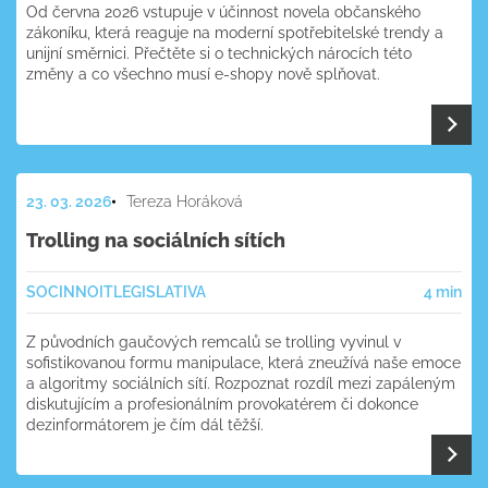
Od června 2026 vstupuje v účinnost novela občanského
zákoníku, která reaguje na moderní spotřebitelské trendy a
unijní směrnici. Přečtěte si o technických nárocích této
změny a co všechno musí e-shopy nově splňovat.
23. 03. 2026
Tereza Horáková
Trolling na sociálních sítích
SOC
INNOIT
LEGISLATIVA
4 min
Z původních gaučových remcalů se trolling vyvinul v
sofistikovanou formu manipulace, která zneužívá naše emoce
a algoritmy sociálních sítí. Rozpoznat rozdíl mezi zapáleným
diskutujícím a profesionálním provokatérem či dokonce
dezinformátorem je čím dál těžší.