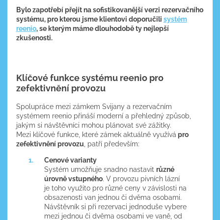
Bylo zapotřebí přejít na sofistikovanější verzi rezervačního
systému, pro kterou jsme klientovi doporučili
systém
reenio
, se kterým máme dlouhodobě ty nejlepší
zkušenosti.
Klíčové funkce systému reenio pro
zefektivnění provozu
Spolupráce mezi zámkem Svijany a rezervačním
systémem reenio přináší moderní a přehledný způsob,
jakým si návštěvníci mohou plánovat své zážitky.
Mezi klíčové funkce, které zámek aktuálně využívá
pro
zefektivnění provozu
, patří především:
Cenové varianty
Systém umožňuje snadno nastavit
různé
úrovně vstupného
. V provozu pivních lázní
je toho využito pro různé ceny v závislosti na
obsazenosti van jednou či dvěma osobami.
Návštěvník si při rezervaci jednoduše vybere
mezi jednou či dvěma osobami ve vaně, od