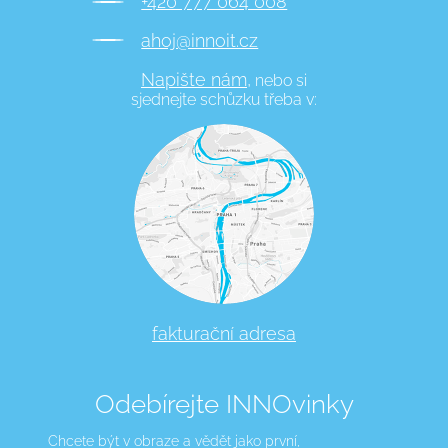
+420 777 064 008
ahoj@innoit.cz
Napište nám,
nebo si
sjednejte schůzku třeba v:
fakturační adresa
Odebírejte INNOvinky
Chcete být v obraze a vědět jako první,