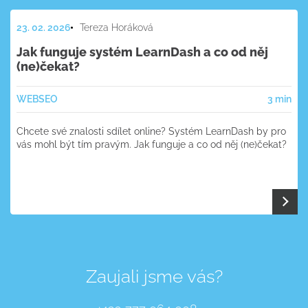
23. 02. 2026
Tereza Horáková
Jak funguje systém LearnDash a co od něj
(ne)čekat?
WEB
SEO
3 min
Chcete své znalosti sdílet online? Systém LearnDash by pro
vás mohl být tím pravým. Jak funguje a co od něj (ne)čekat?
Zaujali jsme vás?