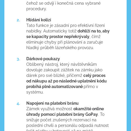
čehož se odvíjí i konečná cena vybrané
procedury.
Hlídání kolizí
Tato funkce je zásadní pro efektivní řízení
nabídky. Automaticky totiž
dohlíží na to, aby
se kapacity prostor nepřekrývaly
, čímž
eliminuje chyby při plánování a zaručuje
hladký průběh lázeňského provozu.
Dárkové poukazy
Oblíbený nástroj, který návštěvníkům
dovoluje zakoupit zážitek na zámku jako
dárek pro své blízké, přičemž
celý proces
od nákupu až po následné uplatnění kódu
probíhá plně automatizovaně
přímo v
systému.
Napojení na platební bránu
Zámek využívá možnost
okamžité online
úhrady pomocí platební brány GoPay
. To
snižuje počet zrušených rezervací na
poslední chvíli a personálu odpadá nutnost