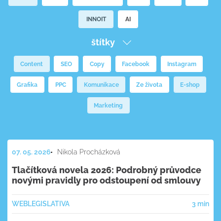
INNOIT
AI
štítky
Content
SEO
Copy
Facebook
Instagram
Grafika
PPC
Komunikace
Ze života
E-shop
Marketing
07. 05. 2026
Nikola Procházková
Tlačítková novela 2026: Podrobný průvodce
novými pravidly pro odstoupení od smlouvy
WEB
LEGISLATIVA
3 min