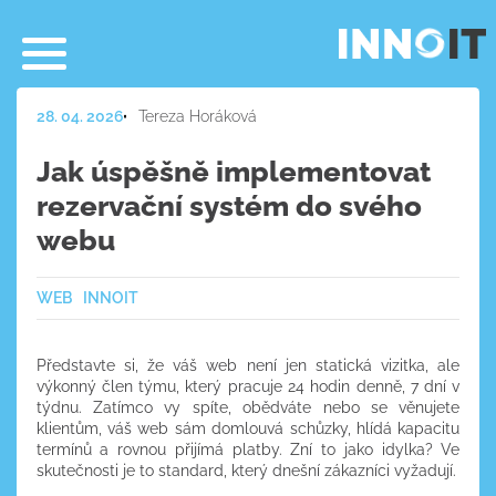
28. 04. 2026
Tereza Horáková
Jak úspěšně implementovat
rezervační systém do svého
webu
WEB
INNOIT
Představte si, že váš web není jen statická vizitka, ale
výkonný člen týmu, který pracuje 24 hodin denně, 7 dní v
týdnu. Zatímco vy spíte, obědváte nebo se věnujete
klientům, váš web sám domlouvá schůzky, hlídá kapacitu
termínů a rovnou přijímá platby. Zní to jako idylka? Ve
skutečnosti je to standard, který dnešní zákazníci vyžadují.