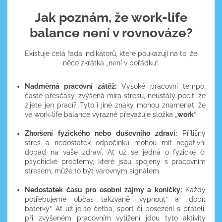
Jak poznám, že work-life
balance není v rovnováze?
Existuje celá řada indikátorů, které poukazují na to, že
něco zkrátka „není v pořádku“.
Nadměrná pracovní zátěž:
Vysoké pracovní tempo,
časté přesčasy, zvýšená míra stresu, neustálý pocit, že
žijete jen prací? Tyto i jiné znaky mohou znamenat, že
ve work-life balance výrazně převažuje složka „
work
“.
Zhoršení fyzického nebo duševního zdraví:
Přílišný
stres a nedostatek odpočinku mohou mít negativní
dopad na vaše zdraví. Ať už se jedná o fyzické či
psychické problémy, které jsou spojeny s pracovním
stresem, může to být varovným signálem.
Nedostatek času pro osobní zájmy a koníčky:
Každý
potřebujeme občas takzvaně „vypnout“ a „dobít
baterky“. Ať už je to četba, sport či posezení s přáteli,
při zvýšeném pracovním vytížení jdou tyto aktivity