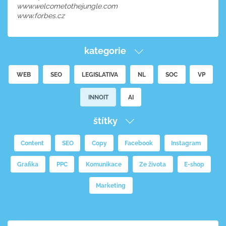
www.welcometothejungle.com
www.forbes.cz
kategorie
WEB
SEO
LEGISLATIVA
NL
SOC
VP
INNOIT
AI
štítky
Content
SEO
Copy
Facebook
Instagram
Grafika
PPC
Komunikace
Ze života
E-shop
Marketing