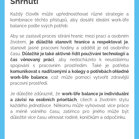
Shrnutí
Každý člověk může upřednostňovat různé strategie a
kombinace těchto přístupů, aby dosáhl ideální work-life
balance podle svých potřeb.
Aby se zastavil proces stírání hranic mezi prací a osobním
životem,
je důležité stanovit hranice a respektovat je
,
stanovit jasné pracovní hodiny a oddělit je od osobního
času.
Důležité je také aktivně řídit používání technologií a
čas věnovaný práci
, aby nedocházelo k neustálému
spojování s pracovním prostředím. Také je potřeba
komunikovat s nadřízenými a kolegy o potřebách ohledně
work-life balance
, což může pomoci vytvořit zdravější
pracovní prostředí.
Je důležité zdůraznit, že
work-life balance je individuální
a závisí na osobních prioritách
, cílech a životním stylu
každého jednotlivce. Někomu může vyhovovat více práce
a méně volného času, zatímco pro jiného může být
důležité více času věnovat rodině, koníčkům a odpočinku.