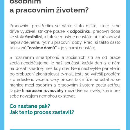
osobním
a pracovním životem?
Pracovním prostředím se náhle stalo místo, které jsme
dříve využívali striktně pouze k
odpočinku,
pracovní doba
se stala
flexibilní,
a tak se musíme neustále přizpůsobovat
nepravidelnému rytmu pracovní doby. Práci si takto často
takzvaně
"nosíme domů"
- je s námi neustále.
S rozšířením smartphonů a sociálních sítí se od práce
zcela neoddělujeme, je naší součástí každý den a je nám
na dosah snadněji než kdy dřív. Není neobvyklé pár vteřin
po probuzení zkontrolovat e-mail, jestli se vyřešil problém
z předešlého večera. Celý proces tak může narůstat až se
hranice mezi osobním a pracovním životem zcela setřou.
Dojde k
narušení rovnováhy
mezi dvěma světy, které bez
sebe navzájem nemohou existovat.
Co nastane pak?
Jak tento proces zastavit?