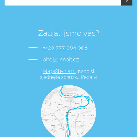
Zaujali jsme vás?
+420 777 064 008
ahoj@innoit.cz
Napište nám,
nebo si
sjednejte schůzku třeba v: