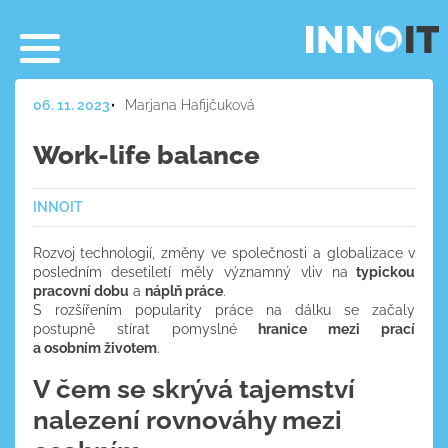
06. 11. 2023
Marjana Hafijčuková
Work-life balance
INNOIT
Rozvoj technologií, změny ve společnosti a globalizace v
posledním desetiletí měly významný vliv na
typickou
pracovní dobu
a
náplň práce
.
S rozšířením popularity práce na dálku se začaly
postupně stírat pomyslné
hranice mezi prací
a osobním životem
.
V čem se skrývá tajemství
nalezení rovnováhy mezi