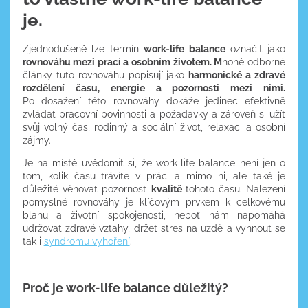
je.
Zjednodušeně lze termín
work-life balance
označit jako
rovnováhu mezi prací a osobním životem. M
nohé odborné
články tuto rovnováhu popisují jako
harmonické a zdravé
rozdělení času, energie a pozornosti mezi nimi.
Po dosažení této rovnováhy dokáže jedinec efektivně
zvládat pracovní povinnosti a požadavky a zároveň si užít
svůj volný čas, rodinný a sociální život, relaxaci a osobní
zájmy.
Je na místě uvědomit si, že work-life balance není jen o
tom, kolik času trávíte v práci a mimo ni, ale také je
důležité věnovat pozornost
kvalitě
tohoto času. Nalezení
pomyslné rovnováhy je klíčovým prvkem k celkovému
blahu a životní spokojenosti, neboť nám napomáhá
udržovat zdravé vztahy, držet stres na uzdě a vyhnout se
tak i
syndromu vyhoření
.
Proč je work-life balance důležitý?