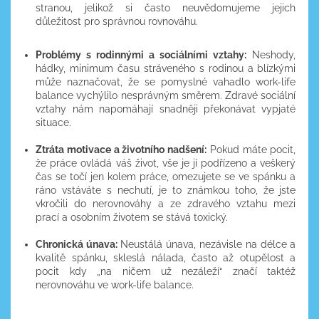
stranou, jelikož si často neuvědomujeme jejich
důležitost pro správnou rovnováhu.
Problémy s rodinnými a sociálními vztahy:
Neshody,
hádky, minimum času stráveného s rodinou a blízkými
může naznačovat, že se pomyslné vahadlo work-life
balance vychýlilo nesprávným směrem. Zdravé sociální
vztahy nám napomáhají snadněji překonávat vypjaté
situace.
Ztráta motivace a životního nadšení:
Pokud máte pocit,
že práce ovládá váš život, vše je jí podřízeno a veškerý
čas se točí jen kolem práce, omezujete se ve spánku a
ráno vstáváte s nechutí, je to známkou toho, že jste
vkročili do nerovnováhy a ze zdravého vztahu mezi
prací a osobním životem se stává toxický.
Chronická únava:
Neustálá únava, nezávisle na délce a
kvalitě spánku, skleslá nálada, často až otupělost a
pocit kdy „na ničem už nezáleží“ značí taktéž
nerovnováhu ve work-life balance.