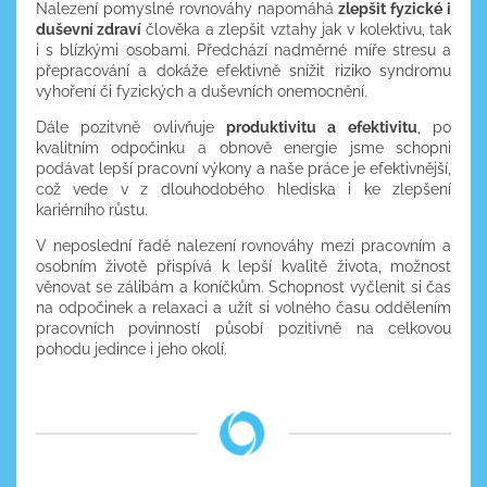
Nalezení pomyslné rovnováhy napomáhá
zlepšit fyzické i
duševní zdraví
člověka a zlepšit vztahy jak v kolektivu, tak
i s blízkými osobami. Předchází nadměrné míře stresu a
přepracování a dokáže efektivně snížit riziko syndromu
vyhoření či fyzických a duševních onemocnění.
Dále pozitvně ovlivňuje
produktivitu a efektivitu
, po
kvalitním odpočinku a obnově energie jsme schopni
podávat lepší pracovní výkony a naše práce je efektivnější,
což vede v z dlouhodobého hlediska i ke zlepšení
kariérního růstu.
V neposlední řadě nalezení rovnováhy mezi pracovním a
osobním životě přispívá k lepší kvalitě života, možnost
věnovat se zálibám a koníčkům. Schopnost vyčlenit si čas
na odpočinek a relaxaci a užít si volného času oddělením
pracovních povinností působí pozitivně na celkovou
pohodu jedince i jeho okolí.