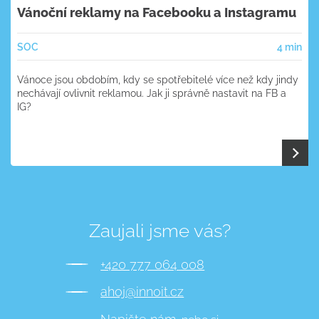
Vánoční reklamy na Facebooku a Instagramu
SOC
4 min
Vánoce jsou obdobím, kdy se spotřebitelé více než kdy jindy
nechávají ovlivnit reklamou. Jak ji správně nastavit na FB a
IG?
Zaujali jsme vás?
+420 777 064 008
ahoj@innoit.cz