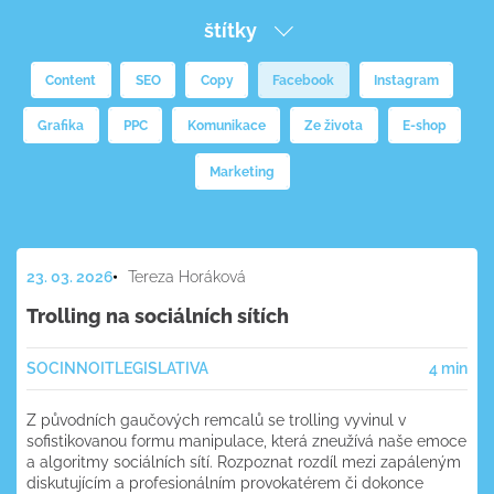
štítky
Content
SEO
Copy
Facebook
Instagram
Grafika
PPC
Komunikace
Ze života
E-shop
Marketing
23. 03. 2026
Tereza Horáková
Trolling na sociálních sítích
SOC
INNOIT
LEGISLATIVA
4 min
Z původních gaučových remcalů se trolling vyvinul v
sofistikovanou formu manipulace, která zneužívá naše emoce
a algoritmy sociálních sítí. Rozpoznat rozdíl mezi zapáleným
diskutujícím a profesionálním provokatérem či dokonce