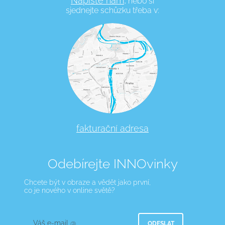
Napište nám,
nebo si
sjednejte schůzku třeba v:
fakturační adresa
Odebírejte INNOvinky
Chcete být v obraze a vědět jako první,
co je nového v online světě?
Váš e-mail @
ODESLAT