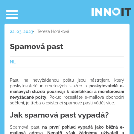
22. 03. 2023
Tereza Horáková
Spamová past
NL
Pasti na nevyžádanou poštu jsou nástrojem, který
poskytovatelé internetových služeb a
poskytovatelé e-
mailových služeb používají k identifikaci a monitorování
nevyžádané pošty
. Pokud rozesíláte e-mailová obchodní
sdělení, je třeba o existenci spamové pasti vědět více.
Jak spamová past vypadá?
Spamová past
na první pohled vypadá jako běžná e-
mailová adresa. Nepatří však žádnému uživateli a