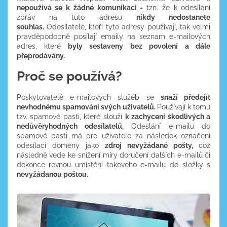
nepoužívá se k žádné komunikaci -
tzn. že k odesílání
zpráv na tuto adresu
nikdy nedostanete
souhlas.
Odesílatelé, kteří tyto adresy používají, tak velmi
pravděpodobně posílají emaily na seznam e-mailových
adres, které
byly sestaveny bez povolení a dále
přeprodávány.
Proč se používá?
Poskytovatelé e-mailových služeb se
snaží předejít
nevhodnému spamování svých uživatelů.
Používají k tomu
tzv. spamové pasti, které slouží
k zachycení škodlivých a
nedůvěryhodných odesílatelů.
Odeslání e-mailu do
spamové pasti má pro uživatele za následek označení
odesílací domény jako
zdroj nevyžádané pošty,
což
následně vede ke snížení míry doručení dalších e-mailů či
dokonce rovnou umístění takového e-mailu do složky s
nevyžádanou poštou.