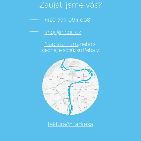
Zaujali jsme vás?
+420 777 064 008
ahoj@innoit.cz
Napište nám,
nebo si
sjednejte schůzku třeba v:
fakturační adresa