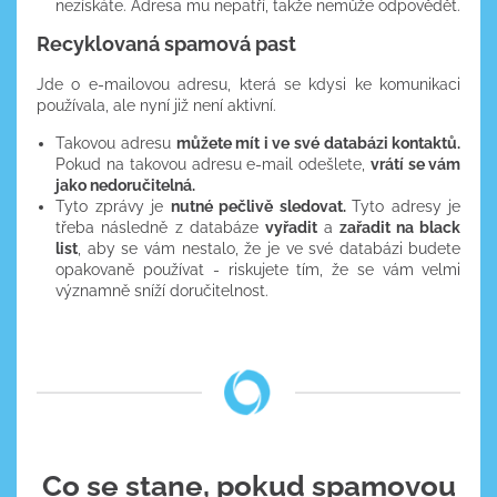
nezískáte. Adresa mu nepatří, takže nemůže odpovědět.
Recyklovaná spamová past
Jde o e-mailovou adresu, která se kdysi ke komunikaci
používala, ale nyní již není aktivní.
Takovou adresu
můžete mít i ve své databázi kontaktů.
Pokud na takovou adresu e-mail odešlete,
vrátí se vám
jako nedoručitelná.
Tyto zprávy je
nutné pečlivě sledovat.
Tyto adresy je
třeba následně z databáze
vyřadit
a
zařadit na black
list
, aby se vám nestalo, že je ve své databázi budete
opakovaně používat - riskujete tím, že se vám velmi
významně sníží doručitelnost.
Co se stane, pokud spamovou