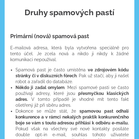
Druhy spamových pastí
Primární (nová) spamová past
E-mailová adresa, která byla vytvořena speciálně pro
tento účel. Je zcela nová a nikdo ji nikdy k žádné
komunikaci nepoužíval.
Spamová past je často umístěna
ve zdrojovém kódu
stránky či v diskuzních fórech
. Pak už stačí, aby ji našel
robot a zařadil do databáze.
Někdo ji zadal omylem
. Mezi spamové pasti se často
používají adresy, které jsou
přesmyčkou klasických
adres.
V tomto případě je vhodné mít tento fakt
ošetřený již při sběru adres.
Dokonce se může stát, že
spamovou past odhalí
konkurence a v rámci nekalých praktik konkurenčního
boje se vám s touto adresou přihlásí k odběru e-mailu.
Pokud však na všechny své nové kontakty posíláte
double opt-in e-mail, souhlas tohoto uživatele