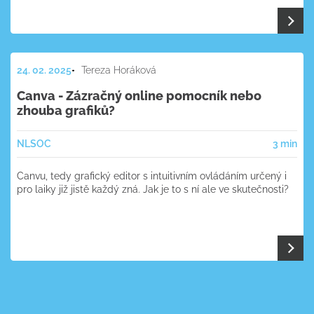
24. 02. 2025
Tereza Horáková
Canva - Zázračný online pomocník nebo
zhouba grafiků?
NL
SOC
3 min
Canvu, tedy grafický editor s intuitivním ovládáním určený i
pro laiky již jistě každý zná. Jak je to s ní ale ve skutečnosti?