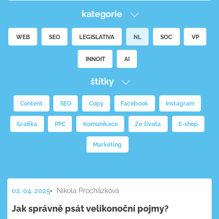
kategorie
WEB
SEO
LEGISLATIVA
NL
SOC
VP
INNOIT
AI
štítky
Content
SEO
Copy
Facebook
Instagram
Grafika
PPC
Komunikace
Ze života
E-shop
Marketing
02. 04. 2025
Nikola Procházková
Jak správně psát velikonoční pojmy?