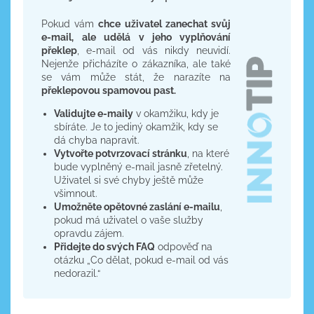
Pokud vám
chce uživatel zanechat svůj
e-mail,
ale udělá v jeho vyplňování
překlep
, e-mail od vás nikdy neuvidí.
Nejenže přicházíte o zákazníka, ale také
se vám může stát, že narazíte na
překlepovou spamovou past.
Validujte e-maily
v okamžiku, kdy je
sbíráte. Je to jediný okamžik, kdy se
dá chyba napravit.
Vytvořte potvrzovací stránku
, na které
bude vyplněný e-mail jasně zřetelný.
Uživatel si své chyby ještě může
všimnout.
Umožněte opětovné zaslání e-mailu
,
pokud má uživatel o vaše služby
opravdu zájem.
Přidejte do svých FAQ
odpověď na
otázku „Co dělat, pokud e-mail od vás
nedorazil.“