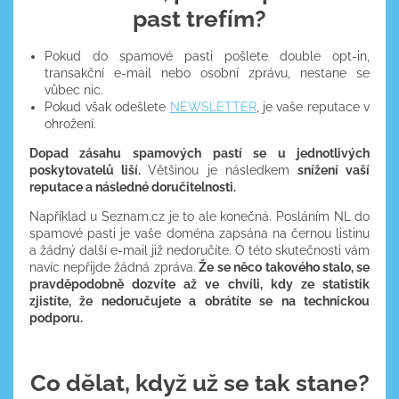
past trefím?
Pokud do spamové pasti pošlete double opt-in,
transakční e-mail nebo osobní zprávu, nestane se
vůbec nic.
Pokud však odešlete
NEWSLETTER
, je vaše reputace v
ohrožení.
Dopad zásahu spamových pastí se u jednotlivých
poskytovatelů liší.
Většinou je následkem
snížení vaší
reputace a následné doručitelnosti.
Například u Seznam.cz je to ale konečná. Posláním NL do
spamové pasti je vaše doména zapsána na černou listinu
a žádný další e-mail již nedoručíte. O této skutečnosti vám
navíc nepřijde žádná zpráva.
Že se něco takového stalo, se
pravděpodobně dozvíte až ve chvíli, kdy ze statistik
zjistíte, že nedoručujete a obrátíte se na technickou
podporu.
Co dělat, když už se tak stane?