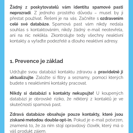
Žádný z poskytovatelů vám identitu spamové pasti
neprozradí
. Z jednoho prostého důvodu – musel by ji
přestat používat. Řešení je na vás. Začněte s
ozdravením
celé své databáze.
Spamová past vám nikdy nedala
souhlas s kontaktováním, nikdy žádný e-mail neotevřela,
ani na nic neklikla. Zkontrolujte tedy všechny neaktivní
kontakty a vyřaďte podezřelé a dlouho neaktivní adresy.
1. Prevence je základ
Udržujte svou databázi kontaktu zdravou a
pravidelně ji
aktualizujte
. Založte si filtry a seznamy, pomocí kterých
budete s neaktivními kontakty pracovat.
Nikdy si databázi s kontakty nekupujte!
U koupených
databází je obrovské riziko, že některý z kontaktů je ve
skutečnosti spamová past.
Zdravá databáze obsahuje pouze kontakty, které jsou
získané metodou double opt-in.
Pokud je e-mail potvrzen,
znamená to, že za ním stojí opravdový člověk, který má o
váš produkt zájem.