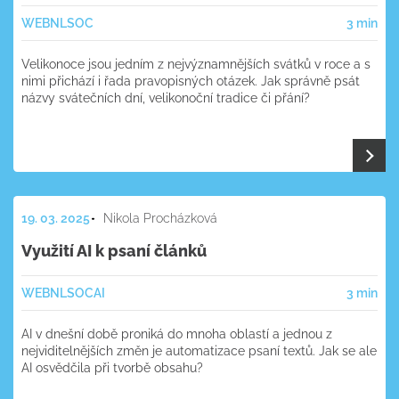
WEB
NL
SOC
3 min
Velikonoce jsou jedním z nejvýznamnějších svátků v roce a s
nimi přichází i řada pravopisných otázek. Jak správně psát
názvy svátečních dní, velikonoční tradice či přání?
19. 03. 2025
Nikola Procházková
Využití AI k psaní článků
WEB
NL
SOC
AI
3 min
AI v dnešní době proniká do mnoha oblastí a jednou z
nejviditelnějších změn je automatizace psaní textů. Jak se ale
AI osvědčila při tvorbě obsahu?