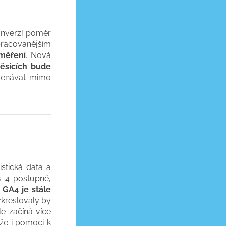
onverzí poměr
pracovanějším
 měření
. Nová
ěsících bude
amenávat mimo
tistická data a
s 4 postupně,
.
GA4 je stále
zkreslovaly by
e začíná více
že i pomoci k