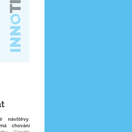
t
vé návštěvy
,
umá chování