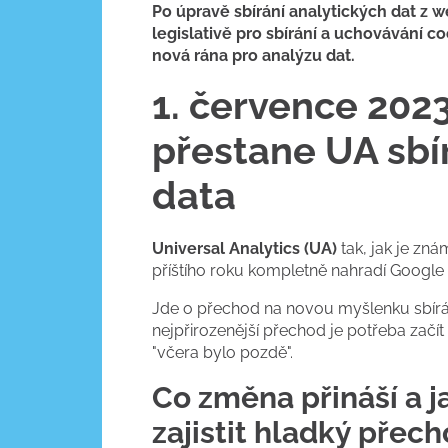
Po úpravě sbírání analytických dat z 
legislativě pro sbírání a uchovávání co
nová rána pro analýzu dat.
1. července 202
přestane UA sbí
data
Universal Analytics (UA)
tak, jak je znám
příštího roku kompletně nahradí Google 
Jde o přechod na novou myšlenku sbírán
nejpřirozenější přechod je potřeba začít
"včera bylo pozdě".
Co změna přináší a ja
zajistit hladký přec