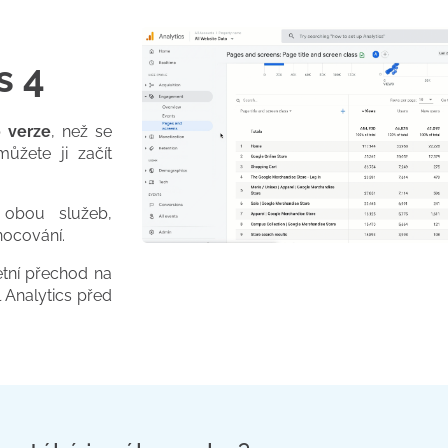
s 4
o verze
, než se
ůžete ji začít
 obou služeb,
dnocování.
tní přechod na
l Analytics před