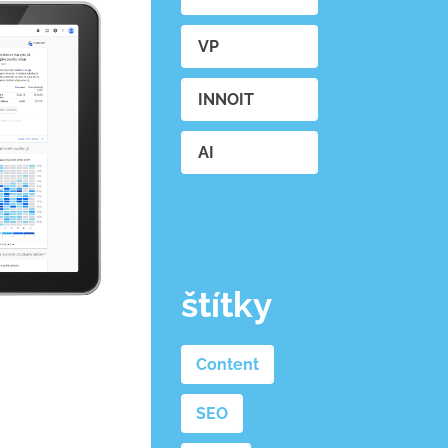
VP
INNOIT
AI
štítky
Content
SEO