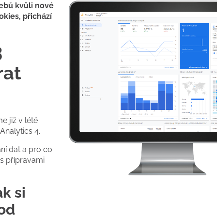
webů kvůli nové
okies, přichází
3
rat
e již v létě
Analytics 4.
í dat a pro co
 s přípravami
k si
hod