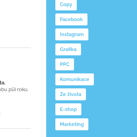
Copy
Facebook
Instagram
Grafika
PPC
Komunikace
ta.
obu půl roku.
Ze života
E-shop
.
Marketing