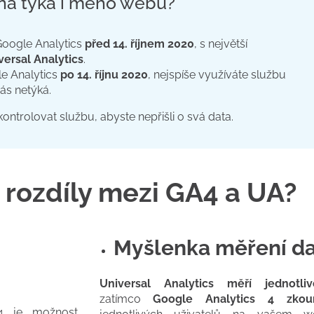
ěna týká i mého webu?
 Google Analytics
před 14. říjnem 2020
, s největší
versal Analytics
.
le Analytics
po 14. říjnu 2020
, nejspíše využíváte službu
ás netýká.
trolovat službu, abyste nepřišli o svá data.
 rozdíly mezi GA4 a UA?
Myšlenka měření da
Universal Analytics měří jednotli
zatímco
Google Analytics 4 zko
 4 je možnost