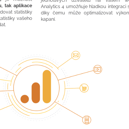
jednotlivých uživatelů na vašem w
, tak aplikace
Analytics 4 umožňuje hladkou integraci 
dovat statistiky
díky čemu může optimalizovat výkon 
tatistiky vašeho
kapaní.
at.