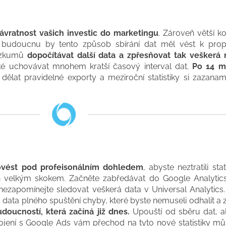
 návratnost vašich investic do marketingu
. Zároveň větší k
 V budoucnu by tento způsob sbírání dat měl vést k pro
růzkumů
dopočítávat další data a zpřesňovat tak veškerá
ké uchovávat mnohem kratší časový interval dat.
Po 14 m
dělat pravidelné exporty a meziroční statistiky si zazan
ovést pod profeisonálním dohledem
, abyste neztratili sta
 velkým skokem. Začněte zabředávat do Google Analytic
ezapomínejte sledovat veškerá data v Universal Analytics
o data plného spuštění chyby, které byste nemuseli odhalit a 
doucností, která začíná již dnes.
Upouští od sběru dat, al
ojení s Google Ads vám přechod na tyto nové statistiky mů