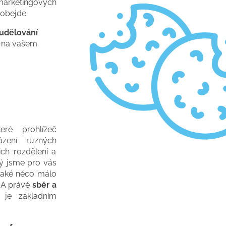
marketingových
obejde.
udělování
ze na vašem
eré prohlížeč
zení různých
ich rozdělení a
ý jsme pro vás
 také něco málo
 A právě
sběr a
at
je základním