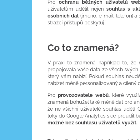
Pro
ochranu běžných uživatelů we
uživatelům udělit nejen
souhlas s uk
osobních dat
(jmeno, e-mail, telefon) a
strážci přístupů poskytují.
Co to znamená?
V praxi to znamená například to, že
propojovala vaše data ze všech svých s
který vám nabízí. Pokud souhlas neudě
nabízet méně personalizovaný a cílený 
Pro
provozovatele webů
, které využí
znamená bohužel také méně dat pro anal
že ne všichni uživatelé souhlas udělí.
toky do Google Analytics sice proudit b
možné bez souhlasu uživatelů využít.