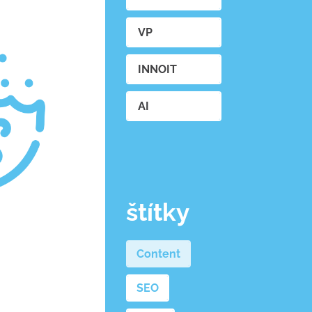
VP
INNOIT
AI
štítky
Content
SEO