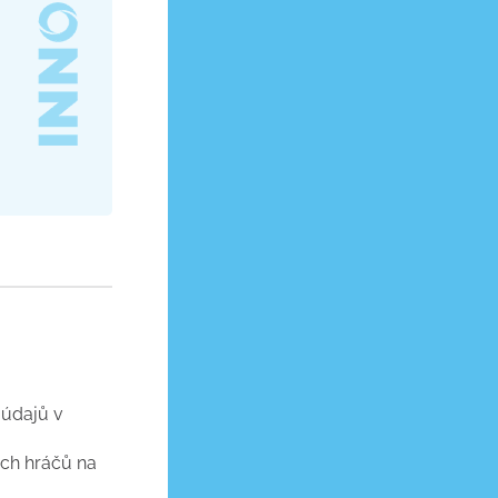
 údajů v
ých hráčů na