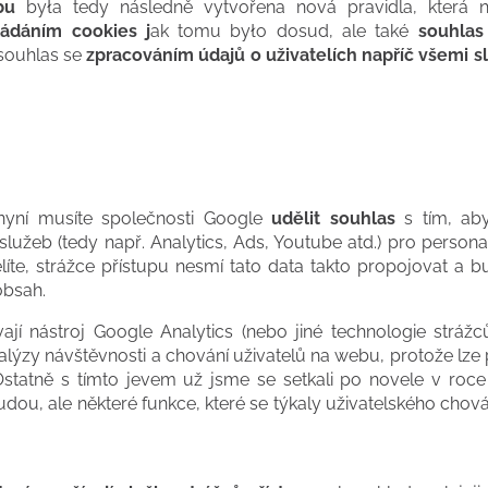
bu
była tedy následně vytvořena nová pravidla, která n
ládáním cookies j
ak tomu było dosud, ale také
souhlas
 souhlas se
zpracováním údajů o uživatelích napříč všemi s
 nyní musíte společnosti Google
udělit souhlas
s tím, ab
lužeb (tedy např. Analytics, Ads, Youtube atd.) pro persona
líte, strážce přístupu nesmí tato data takto propojovat a 
obsah.
vají nástroj Google Analytics (nebo jiné technologie strážc
ýzy návštěvnosti a chování uživatelů na webu, protože lze
 Ostatně s tímto jevem už jsme se setkali po novele v roc
udou, ale některé funkce, které se týkaly uživatelského chov