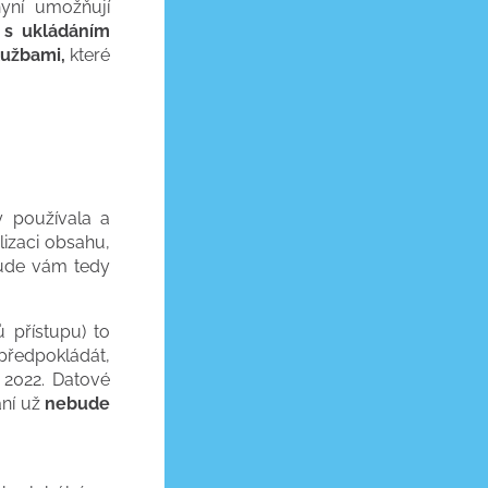
yní umožňují
 s ukládáním
lužbami,
které
y používala a
lizaci obsahu,
bude vám tedy
ů přístupu) to
 předpokládát,
e 2022. Datové
ání už
nebude