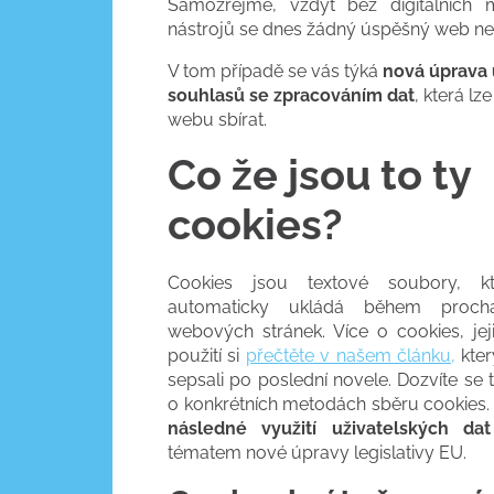
Samozřejmě, vždyť bez digitálních 
nástrojů se dnes žádný úspěšný web ne
V tom případě se vás týká
nová úprava 
souhlasů se zpracováním dat
, která l
webu sbírat.
Co že jsou to ty
cookies?
Cookies jsou textové soubory, kt
automaticky ukládá během prochá
webových stránek. Více o cookies, jej
použití si
přečtěte v našem článku,
kter
sepsali po poslední novele. Dozvíte se
o konkrétních metodách sběru cookies.
následné využití uživatelských d
tématem nové úpravy legislativy EU.