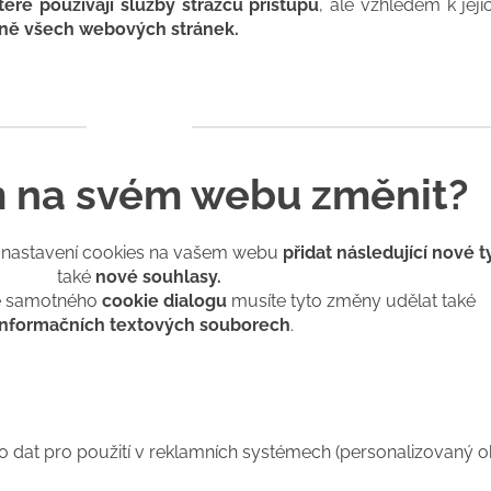
eré používají služby strážců přístupu
, ale vzhledem k jej
ně všech webových stránek.
 na svém webu změnit?
o nastavení cookies na vašem webu
přidat následující nové 
také
nové souhlasy.
ě samotného
cookie dialogu
musíte tyto změny udělat také
informačních textových souborech
.
o dat pro použití v reklamních systémech (personalizovaný o