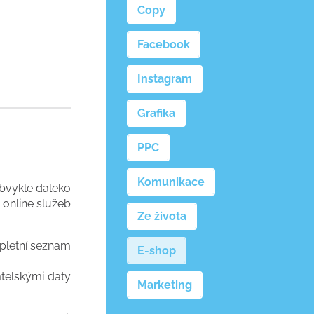
Copy
Facebook
Instagram
Grafika
PPC
Komunikace
 obvykle daleko
 online služeb
Ze života
mpletní seznam
E-shop
atelskými daty
Marketing