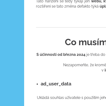
Tato nařízení se tedy týkají jen
webů, kt
rozšíření se tato změna defakto týká
úpl
Co musím
S účinností od března 2024
je třeba d
Nezapomeňte, že krom
v
ad_user_data
Ukládá souhlas uživatele s použitím jeh