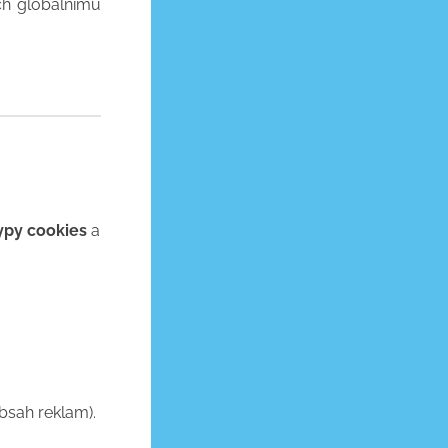
ich globálnímu
typy cookies
a
bsah reklam).