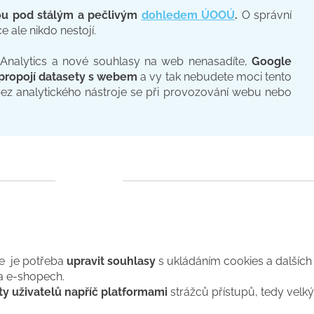
ou pod stálým a pečlivým
dohledem ÚOOÚ
.
O správní
e ale nikdo nestojí.
Analytics a nové souhlasy na web nenasadíte,
Google
epropojí datasety s webem
a vy tak nebudete moci tento
bez analytického nástroje se při provozování webu nebo
.
ie je potřeba
upravit souhlasy
s ukládáním cookies a dalších
a e-shopech.
y uživatelů napříč platformami
strážců přístupů, tedy velk