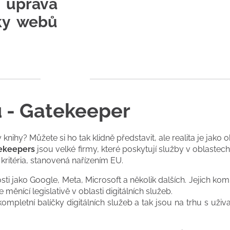
 úprava
íky webů
u - Gatekeeper
knihy? Můžete si ho tak klidně představit, ale realita je jako
ekeepers
jsou velké firmy, které poskytují služby v oblastech
kritéria, stanovená nařízením EU.
sti jako Google, Meta, Microsoft a několik dalších. Jejich ko
ěnící legislativě v oblasti digitálních služeb.
kompletní balíčky digitálních služeb a tak jsou na trhu s uživ