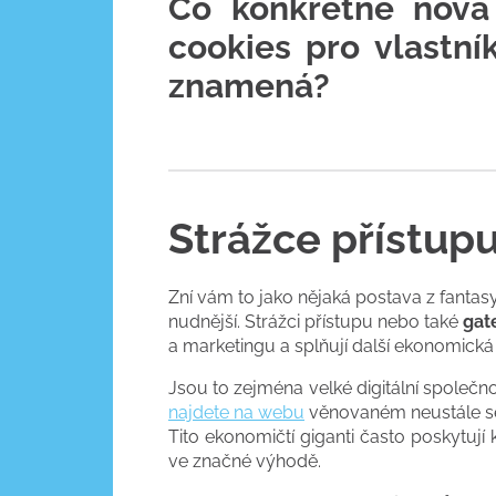
Co konkrétně nová
cookies pro vlastn
znamená?
Strážce přístup
Zní vám to jako nějaká postava z fantasy 
nudnější. Strážci přístupu nebo také
gat
a marketingu a splňují další ekonomická 
Jsou to zejména velké digitální společno
najdete na webu
věnovaném neustále se m
Tito ekonomičtí giganti často poskytují 
ve značné výhodě.