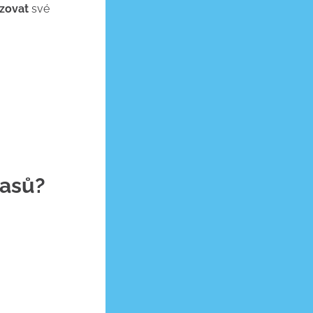
izovat
své
lasů?