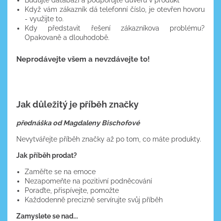
Budujte databázi a podporujte důvěru v produkt
Když vám zákazník dá telefonní číslo, je otevřen hovoru
- využijte to.
Kdy představit řešení zákazníkova problému?
Opakovaně a dlouhodobě.
Neprodávejte všem a nevzdávejte to!
Jak důležitý je příběh značky
přednáška od Magdaleny Bischofové
Nevytvářejte příběh značky až po tom, co máte produkty.
Jak příběh prodat?
Zaměřte se na emoce
Nezapomeňte na pozitivní podněcování
Poraďte, přispívejte, pomožte
Každodenně precizně servírujte svůj příběh
Zamyslete se nad...