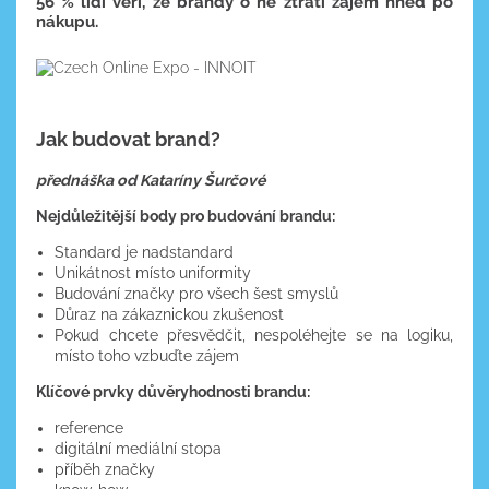
56 % lidí věří, že brandy o ně ztratí zájem hned po
nákupu.
Jak budovat brand?
přednáška od Kataríny Šurčové
​Nejdůležitější body pro budování brandu:
Standard je nadstandard
Unikátnost místo uniformity
Budování značky pro všech šest smyslů
Důraz na zákaznickou zkušenost
Pokud chcete přesvědčit, nespoléhejte se na logiku,
místo toho vzbuďte zájem
Klíčové prvky důvěryhodnosti brandu:
reference
digitální mediální stopa
příběh značky