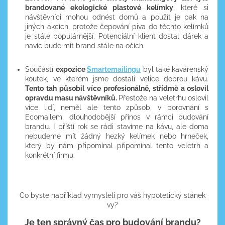
brandované ekologické plastové kelímky
, které si
návštěvníci mohou odnést domů a použít je pak na
jiných akcích, protože čepování piva do těchto kelímků
je stále populárnější. Potenciální klient dostal dárek a
navíc bude mít brand stále na očích.
Součástí
expozice
Smartemailingu
byl také kavárenský
koutek, ve kterém jsme dostali velice dobrou kávu.
Tento tah působil více profesionálně, střídmě a oslovil
opravdu masu návštěvníků.
Přestože na veletrhu oslovil
více lidí, neměl ale tento způsob, v porovnání s
Ecomailem, dlouhodobější přínos v rámci budování
brandu. I příští rok se rádi stavíme na kávu, ale doma
nebudeme mít žádný hezký kelímek nebo hrneček,
který by nám připomínal připomínal tento veletrh a
konkrétní firmu.
Co byste například vymysleli pro váš hypotetický stánek
vy?
Je ten správný čas pro budování brandu?