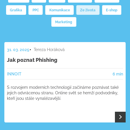
Grafika
PPC
Komunikace
Ze života
E-shop
Marketing
31. 03. 2025
Tereza Horáková
Jak poznat Phishing
INNOIT
6 min
S rozvojem moderních technologií začínáme poznávat také
jejich odvrácenou stranu. Online svět se hemží podvodníky,
kteří jsou stále vynalézavější.