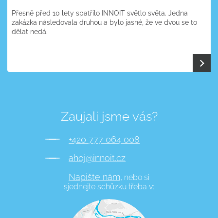
Přesně před 10 lety spatřilo INNOIT světlo světa. Jedna
zakázka následovala druhou a bylo jasné, že ve dvou se to
dělat nedá.
Zaujali jsme vás?
+420 777 064 008
ahoj@innoit.cz
Napište nám,
nebo si
sjednejte schůzku třeba v: