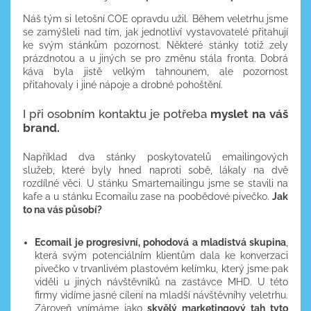
Náš tým si letošní COE opravdu užil. Během veletrhu jsme
se zamýšleli nad tím, jak jednotliví vystavovatelé přitahují
ke svým stánkům pozornost. Některé stánky totiž zely
prázdnotou a u jiných se pro změnu stála fronta. Dobrá
káva byla jistě velkým tahnounem, ale pozornost
přitahovaly i jiné nápoje a drobné pohoštění.
I při osobním kontaktu je potřeba
myslet na váš
brand.
Například dva stánky poskytovatelů emailingových
služeb, které byly hned naproti sobě, lákaly na dvě
rozdílné věci. U stánku Smartemailingu jsme se stavili na
kafe a u stánku Ecomailu zase na poobědové pivečko.
Jak
to na vás působí?
Ecomail je progresivní, pohodová a mladistvá skupina
,
která svým potenciálním klientům dala ke konverzaci
pivečko v trvanlivém plastovém kelímku, který jsme pak
viděli u jiných návštěvníků na zastávce MHD. U této
firmy vidíme jasné cílení na mladší návštěvníhy veletrhu.
Zároveň vnímáme jako
skvělý marketingový tah tyto