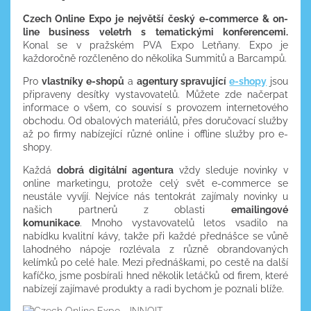
Czech Online Expo je největší český e-commerce & on-
line business veletrh s tematickými konferencemi.
Konal se v pražském PVA Expo Letňany. Expo je
každoročně rozčleněno do několika Summitů a Barcampů.
Pro
vlastníky e-shopů
a
agentury spravující
e-shopy
jsou
připraveny desítky vystavovatelů. Můžete zde načerpat
informace o všem, co souvisí s provozem internetového
obchodu. Od obalových materiálů, přes doručovací služby
až po firmy nabízející různé online i offline služby pro e-
shopy.
Každá
dobrá digitální agentura
vždy sleduje novinky v
online marketingu, protože celý svět e-commerce se
neustále vyvíjí. Nejvíce nás tentokrát zajímaly novinky u
našich partnerů z oblasti
emailingové
komunikace
. Mnoho vystavovatelů letos vsadilo na
nabídku kvalitní kávy, takže při každé přednášce se vůně
lahodného nápoje rozlévala z různě obrandovaných
kelímků po celé hale. Mezi přednáškami, po cestě na další
kafíčko, jsme posbírali hned několik letáčků od firem, které
nabízejí zajímavé produkty a radi bychom je poznali blíže.