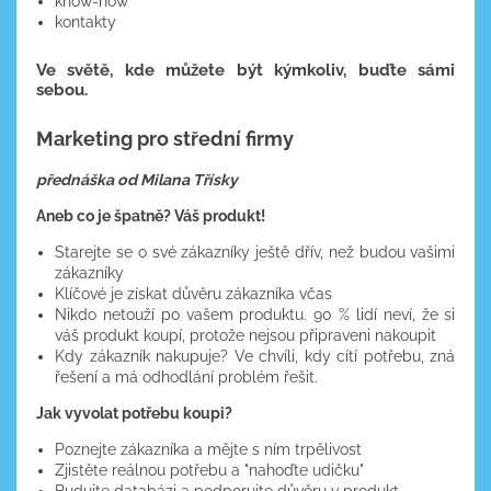
know-how
kontakty
Ve světě, kde můžete být kýmkoliv, buďte sámi
sebou.
Marketing pro střední firmy
přednáška od Milana Třísky
Aneb co je špatně? Váš produkt!
Starejte se o své zákazníky ještě dřív, než budou vašimi
zákazníky
Klíčové je získat důvěru zákazníka
včas
Nikdo netouží po vašem produktu. 90 % lidí neví, že si
váš produkt koupí, protože nejsou připraveni nakoupit
Kdy zákazník nakupuje? Ve chvíli, kdy cítí potřebu, zná
řešení a má odhodlání problém řešit.
Jak vyvolat potřebu koupi?
Poznejte zákazníka a mějte s ním trpělivost
Zjistěte reálnou potřebu a "nahoďte udičku"