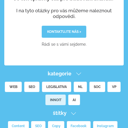
I na tyto otázky pro vás můžeme naleznout
odpovědi.
KONTAKTUJTE NÁS >
Rádi se s vámi sejdeme.
kategorie
WEB
SEO
LEGISLATIVA
NL
SOC
VP
INNOIT
AI
štítky
Content
SEO
Copy
Facebook
Instagram