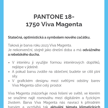
PANTONE 18-
1750 Viva Magenta
Statečná, optimistická a symbolem nového začátku.
Taková je barva roku 2023 Viva Magenta.
Je nekonvenční, stejně jako dnešní doba a má
odvážného
a rebelského ducha.
V interiéru ji využijte formou interiérových doplňků,
nejlépe v jídelně.
A pokud barvu zvolíte na oblečení, budete se cítit plní
síly.
V grafickém designu mezi světlými odstíny barev
Viva Magenta oživí celý prostor.
Viva Magenta znázorňuje nová řešení ve světě, ve kterém
se snažíme najít rovnováhu mezi digitálním a fyzickým
životem. Barva Viva Magenta nás navrací k přírodním
barvám a vyzdvihá tak
aktuální témata klimatických