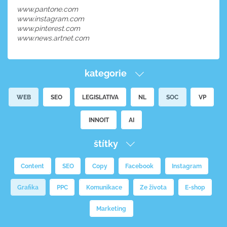
www.pantone.com
www.instagram.com
www.pinterest.com
www.news.artnet.com
kategorie
WEB
SEO
LEGISLATIVA
NL
SOC
VP
INNOIT
AI
štítky
Content
SEO
Copy
Facebook
Instagram
Grafika
PPC
Komunikace
Ze života
E-shop
Marketing