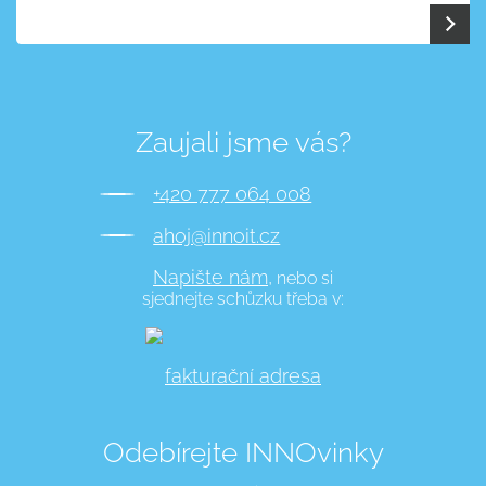
Zaujali jsme vás?
+420 777 064 008
ahoj@innoit.cz
Napište nám,
nebo si
sjednejte schůzku třeba v:
fakturační adresa
Odebírejte INNOvinky