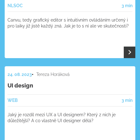
NL
SOC
3 min
Canvu, tedy grafický editor s intuitivním ovládáním určený i
pro laiky již jistě každý zná. Jak je to s ní ale ve skutečnosti?
24. 08. 2023
Tereza Horáková
UI design
WEB
3 min
Jaký je rozdíl mezi UX a UI designem? Který z nich je
důležitější? A co vlastně UI designer dělá?