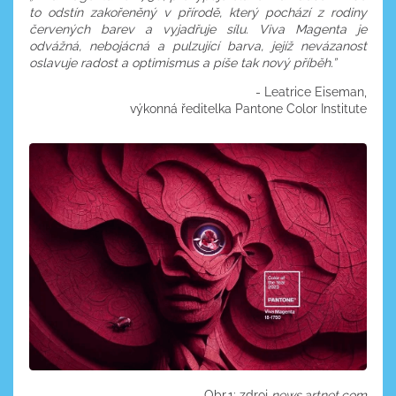
to odstín zakořeněný v přírodě, který pochází z rodiny
červených barev a vyjadřuje sílu. Viva Magenta je
odvážná, nebojácná a pulzující barva, jejíž nevázanost
oslavuje radost a optimismus a píše tak nový příběh.”
- Leatrice Eiseman,
výkonná ředitelka Pantone Color Institute
Obr.1: zdroj
news.artnet.com