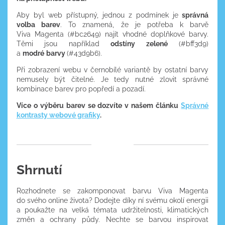
Aby byl web přístupný, jednou z podmínek je
správná
volba barev
. To znamená, že je potřeba k barvě
Viva Magenta (#bc2649) najít vhodné doplňkové barvy.
Těmi jsou například
odstíny zelené
(#bff3d9)
a
modré
barvy
(#43d9b6)
.
Při zobrazení webu v černobílé variantě by ostatní barvy
nemusely být čitelné. Je tedy nutné zlovit správné
kombinace barev pro popředí a pozadí.
Více o výběru barev se dozvíte v našem článku
Správné
kontrasty webové grafiky
.
Shrnutí
Rozhodnete se zakomponovat barvu Viva Magenta
do svého online života? Dodejte díky ní svému okolí energii
a poukažte na velká témata udržitelnosti, klimatických
změn a ochrany půdy. Nechte se barvou inspirovat