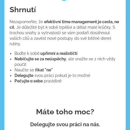
Shrnutí
Nezapomeňte, že
efektivní time management je cesta, ne
cíl
. Je důležité být k sobě trpěliví a dělat malé krůčky. S
trochou snahy a vytrvalosti se vám podaří dosáhnout
vašich cílů a zavést nové postupy do své běžné denní
rutiny.
Buďte k sobě
upřímní a realističtí
Nebičujte se za neúspěchy
, ale snažte se z nich vždy
poučit
Naučte se
říkat "ne"
Delegujte
svou práci pokud je to možné
Pečujte o sebe
pravidlně
Máte toho moc?
Delegujte svou práci na nás.