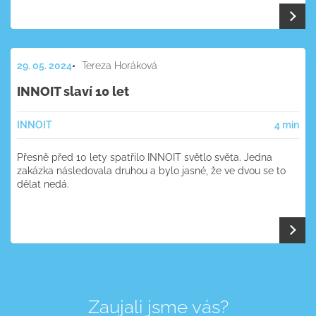
29. 05. 2024
Tereza Horáková
INNOIT slaví 10 let
INNOIT
4 min
Přesně před 10 lety spatřilo INNOIT světlo světa. Jedna
zakázka následovala druhou a bylo jasné, že ve dvou se to
dělat nedá.
Zaujali jsme vás?