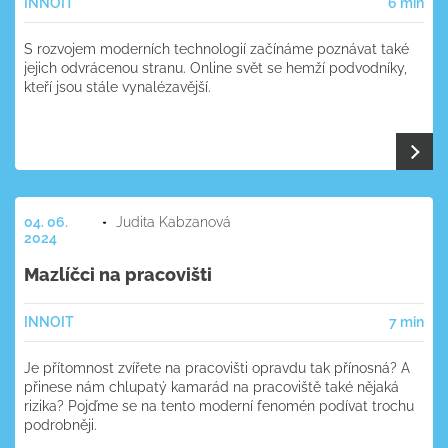
INNOIT
6 min
S rozvojem moderních technologií začínáme poznávat také
jejich odvrácenou stranu. Online svět se hemží podvodníky,
kteří jsou stále vynalézavější.
04. 06.
Judita Kabzanová
2024
Mazlíčci na pracovišti
INNOIT
7 min
Je přítomnost zvířete na pracovišti opravdu tak přínosná? A
přinese nám chlupatý kamarád na pracoviště také nějaká
rizika? Pojďme se na tento moderní fenomén podívat trochu
podrobněji.