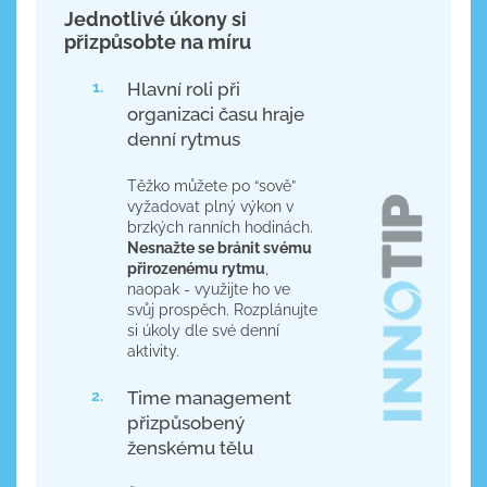
Jednotlivé úkony si
přizpůsobte na míru
Hlavní roli při
organizaci času hraje
denní rytmus
Těžko můžete po “sově”
vyžadovat plný výkon v
brzkých ranních hodinách.
Nesnažte se bránit svému
přirozenému rytmu
,
naopak - využijte ho ve
svůj prospěch. Rozplánujte
si úkoly dle své denní
aktivity.
Time management
přizpůsobený
ženskému tělu