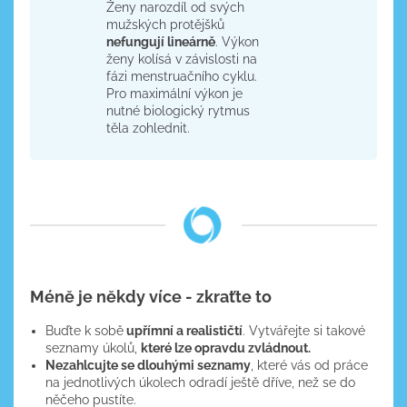
Ženy narozdíl od svých
mužských protějšků
nefungují lineárně
. Výkon
ženy kolísá v závislosti na
fázi menstruačního cyklu.
Pro maximální výkon je
nutné biologický rytmus
těla zohlednit.
Méně je někdy více - zkraťte to
Buďte k sobě
upřímní a realističtí
. Vytvářejte si takové
seznamy úkolů,
které lze opravdu zvládnout.
Nezahlcujte se dlouhými seznamy
, které vás od práce
na jednotlivých úkolech odradí ještě dříve, než se do
něčeho pustíte.