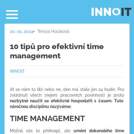
20. 05. 2024
Tereza Horáková
10 tipů pro efektivní time
management
INNOIT
Ať se nám to líbí nebo ne, den má stále jen 24 hodin. Pro
zvládnutí všech (nejen) pracovních povinností je proto
nezbytné naučit se efektivně hospodařit s časem. Tuto
náročnou disciplínu nazýváme:
TIME MANAGEMENT
Možná vás to překvapí, ale
umění dokonalého time