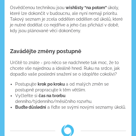
Osvědčenou technikou jsou
wishlisty “na potom”
úkoly,
které lze dokončit v budoucnu, ale nyní nemají prioritu.
Takový seznam je zcela oddělen oddělen od úkolů, které
je nutné dodělat co nejdříve a jeho čas přichází v době,
kdy jsou plánované věci dokončeny.
Zavádějte změny postupně
Určitě to znáte - pro něco se nadchnete tak moc, že to
chcete vše najednou a ideálně hned. Ruku na srdce, jak
dopadlo vaše poslední snažení se o (doplňte cokoliv)?
Postupujte
krok po kroku
a od malých změn se
postupně propracujte k těm větším.
Vyčleňte si
čas na tvorbu
denního/týdenního/měsíčního rozvrhu.
Buďte důslední
a řiďte se svými novými seznamy úkolů.