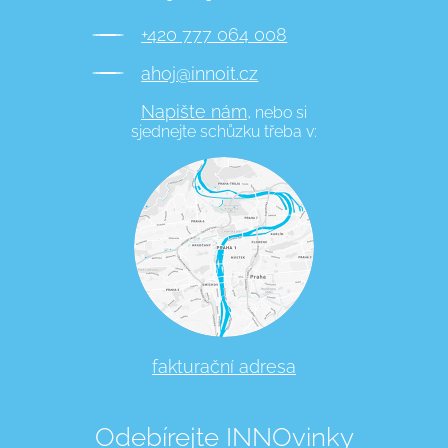
+420 777 064 008
ahoj@innoit.cz
Napište nám,
nebo si
sjednejte schůzku třeba v:
fakturační adresa
Odebírejte INNOvinky