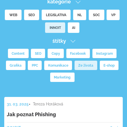
kategorie
WEB
SEO
LEGISLATIVA
NL
SOC
VP
INNOIT
AI
štítky
Content
SEO
Copy
Facebook
Instagram
Grafika
PPC
Komunikace
Ze života
E-shop
Marketing
31. 03. 2025
Tereza Horáková
Jak poznat Phishing