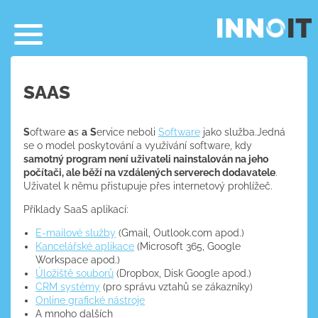
SAAS
S
oftware
a
s
a
S
ervice neboli
Software
jako služba.Jedná
se o model poskytování a využívání software, kdy
samotný program není uživateli nainstalován na jeho
počítači, ale běží na vzdálených serverech dodavatele
.
Uživatel k němu přistupuje přes internetový prohlížeč.
Příklady SaaS aplikací:
E-mailové služby
(Gmail, Outlook.com apod.)
Kancelářské aplikace
(Microsoft 365, Google
Workspace apod.)
Úložiště souborů
(Dropbox, Disk Google apod.)
CRM systémy
(pro správu vztahů se zákazníky)
Online grafické nástroje
A mnoho dalších