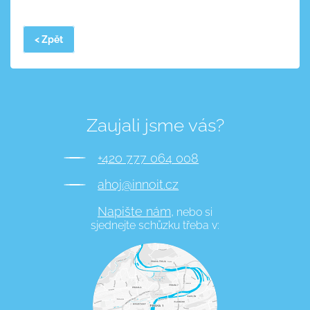
< Zpět
Zaujali jsme vás?
+420 777 064 008
ahoj@innoit.cz
Napište nám,
nebo si
sjednejte schůzku třeba v: