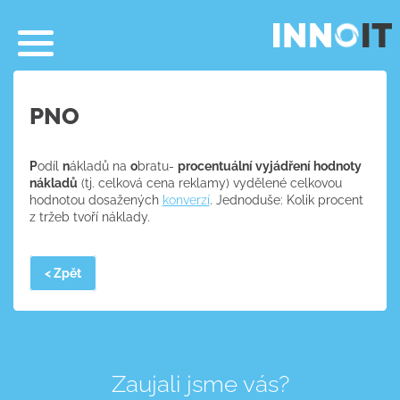
PNO
P
odíl
n
ákladů na
o
bratu-
procentuální vyjádření hodnoty
nákladů
(tj. celková cena reklamy) vydělené celkovou
hodnotou dosažených
konverzí
. Jednoduše: Kolik procent
z tržeb tvoří náklady.
< Zpět
Zaujali jsme vás?