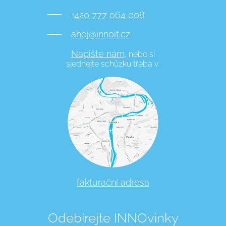
+420 777 064 008
ahoj@innoit.cz
Napište nám,
nebo si
sjednejte schůzku třeba v:
fakturační adresa
Odebírejte INNOvinky