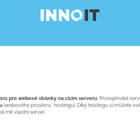
oru pro webové stránky na cizím serveru
. Pronajímatel se
u
(webového prostoru, hostingu). Díky hostingu si můžete sv
i mít vlastní server.