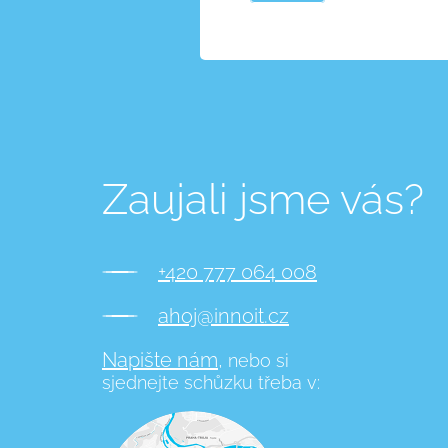
Zaujali jsme vás?
+420 777 064 008
ahoj@innoit.cz
Napište nám,
nebo si
sjednejte schůzku třeba v: