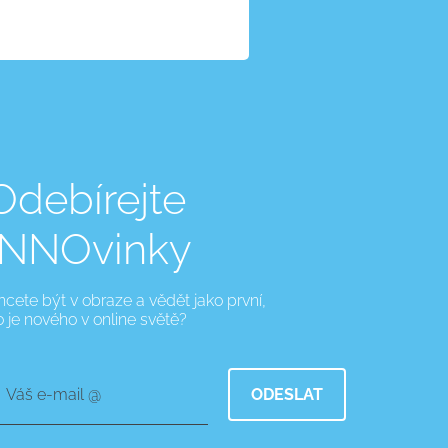
Odebírejte
INNOvinky
hcete být v obraze a vědět jako první,
o je nového v online světě?
Váš e-mail @
ODESLAT