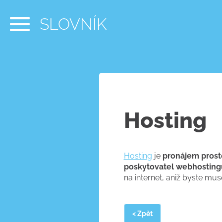
SLOVNÍK
Hosting
Hosting
je
pronájem prost
poskytovatel webhosting
na internet, aniž byste musel
< Zpět