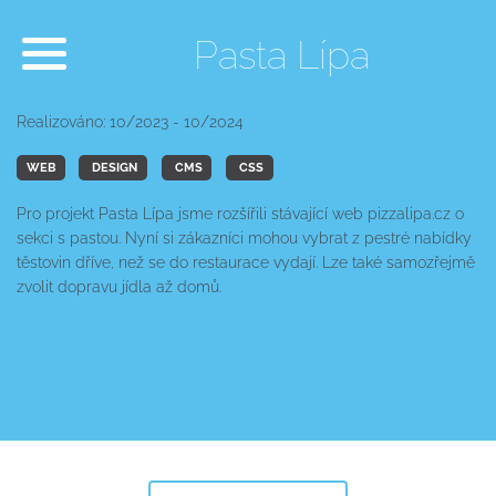
Pasta Lípa
Realizováno: 10/2023 - 10/2024
WEB
DESIGN
CMS
CSS
Pro projekt Pasta Lípa jsme rozšířili stávající web pizzalipa.cz o
sekci s pastou. Nyní si zákazníci mohou vybrat z pestré nabídky
těstovin dříve, než se do restaurace vydají. Lze také samozřejmě
zvolit dopravu jídla až domů.