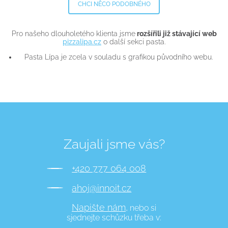
CHCI NĚCO PODOBNÉHO
Pro našeho dlouholetého klienta jsme
rozšířili již stávající web
pizzalipa.cz
o další sekci pasta.
Pasta Lípa je zcela v souladu s grafikou původního webu.
Zaujali jsme vás?
+420 777 064 008
ahoj@innoit.cz
Napište nám,
nebo si
sjednejte schůzku třeba v: