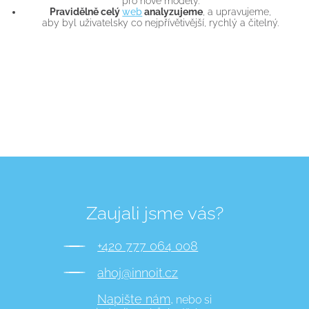
pro nové modely.
Pravidělně celý
web
analyzujeme
, a upravujeme,
aby byl uživatelsky co nejpřívětivější, rychlý a čitelný.
Zaujali jsme vás?
+420 777 064 008
ahoj@innoit.cz
Napište nám,
nebo si