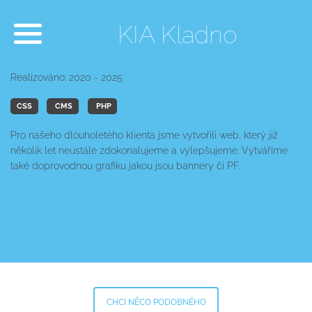
KIA Kladno
Realizováno: 2020 - 2025
CSS
CMS
PHP
Pro našeho dlouholetého klienta jsme vytvořili web, který již
několik let neustále zdokonalujeme a vylepšujeme. Vytváříme
také doprovodnou grafiku jakou jsou bannery či PF.
CHCI NĚCO PODOBNÉHO