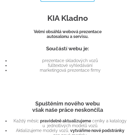
KIA Kladno
Velmí obsáhlá webová prezentace
autosalonu a servisu.
Součástí webu je:
prezentace skladových vozů
fulltextové vyhledávání
marketingová prezentace firmy
Spuštěním nového webu
však naše práce neskončila
Každý měsíc
pravidelně aktualizujeme
ceníky a katalogy
u jednotlivých modelů vozů.
Aktializujeme modely vozů,
vytváříme nové podstránky