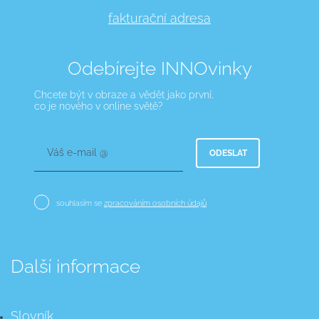
fakturační adresa
Odebírejte INNOvinky
Chcete být v obraze a vědět jako první,
co je nového v online světě?
Váš e-mail @
ODESLAT
souhlasím se
zpracováním osobních údajů
Další informace
Slovník