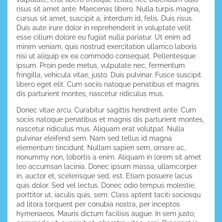
risus sit amet ante. Maecenas libero. Nulla turpis magna,
cursus sit amet, suscipit a, interdum id, felis. Duis risus.
Duis aute irure dolor in reprehenderit in voluptate velit
esse cillum dolore eu fugiat nulla pariatur. Ut enim ad
minim veniam, quis nostrud exercitation ullamco laboris
nisi ut aliquip ex ea commodo consequat. Pellentesque
ipsum. Proin pede metus, vulputate nec, fermentum
fringilla, vehicula vitae, justo. Duis pulvinar. Fusce suscipit
libero eget elit. Cum sociis natoque penatibus et magnis
dis parturient montes, nascetur ridiculus mus.
Donec vitae arcu. Curabitur sagittis hendrerit ante. Cum
sociis natoque penatibus et magnis dis parturient montes,
nascetur ridiculus mus. Aliquam erat volutpat. Nulla
pulvinar eleifend sem. Nam sed tellus id magna
elementum tincidunt. Nullam sapien sem, ornare ac,
nonummy non, lobortis a enim. Aliquam in lorem sit amet
leo accumsan lacinia. Donec ipsum massa, ullamcorper
in, auctor et, scelerisque sed, est. Etiam posuere lacus
quis dolor. Sed vel lectus. Donec odio tempus molestie,
porttitor ut, iaculis quis, sem. Class aptent taciti sociosqu
ad litora torquent per conubia nostra, per inceptos
hymenaeos. Mauris dictum facilisis augue. In sem justo,