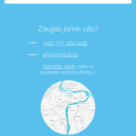
Zaujali jsme vás?
+420 777 064 008
ahoj@innoit.cz
Napište nám,
nebo si
sjednejte schůzku třeba v: