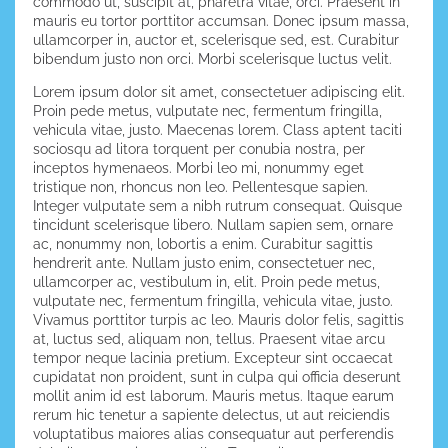
commodo ut, suscipit at, pharetra vitae, orci. Praesent in
mauris eu tortor porttitor accumsan. Donec ipsum massa,
ullamcorper in, auctor et, scelerisque sed, est. Curabitur
bibendum justo non orci. Morbi scelerisque luctus velit.
Lorem ipsum dolor sit amet, consectetuer adipiscing elit.
Proin pede metus, vulputate nec, fermentum fringilla,
vehicula vitae, justo. Maecenas lorem. Class aptent taciti
sociosqu ad litora torquent per conubia nostra, per
inceptos hymenaeos. Morbi leo mi, nonummy eget
tristique non, rhoncus non leo. Pellentesque sapien.
Integer vulputate sem a nibh rutrum consequat. Quisque
tincidunt scelerisque libero. Nullam sapien sem, ornare
ac, nonummy non, lobortis a enim. Curabitur sagittis
hendrerit ante. Nullam justo enim, consectetuer nec,
ullamcorper ac, vestibulum in, elit. Proin pede metus,
vulputate nec, fermentum fringilla, vehicula vitae, justo.
Vivamus porttitor turpis ac leo. Mauris dolor felis, sagittis
at, luctus sed, aliquam non, tellus. Praesent vitae arcu
tempor neque lacinia pretium. Excepteur sint occaecat
cupidatat non proident, sunt in culpa qui officia deserunt
mollit anim id est laborum. Mauris metus. Itaque earum
rerum hic tenetur a sapiente delectus, ut aut reiciendis
voluptatibus maiores alias consequatur aut perferendis