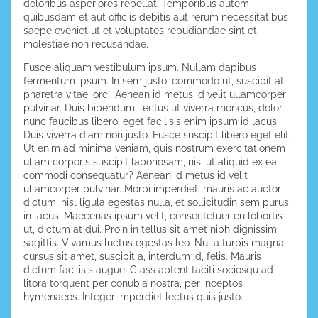
doloribus asperiores repellat. Temporibus autem
quibusdam et aut officiis debitis aut rerum necessitatibus
saepe eveniet ut et voluptates repudiandae sint et
molestiae non recusandae.
Fusce aliquam vestibulum ipsum. Nullam dapibus
fermentum ipsum. In sem justo, commodo ut, suscipit at,
pharetra vitae, orci. Aenean id metus id velit ullamcorper
pulvinar. Duis bibendum, lectus ut viverra rhoncus, dolor
nunc faucibus libero, eget facilisis enim ipsum id lacus.
Duis viverra diam non justo. Fusce suscipit libero eget elit.
Ut enim ad minima veniam, quis nostrum exercitationem
ullam corporis suscipit laboriosam, nisi ut aliquid ex ea
commodi consequatur? Aenean id metus id velit
ullamcorper pulvinar. Morbi imperdiet, mauris ac auctor
dictum, nisl ligula egestas nulla, et sollicitudin sem purus
in lacus. Maecenas ipsum velit, consectetuer eu lobortis
ut, dictum at dui. Proin in tellus sit amet nibh dignissim
sagittis. Vivamus luctus egestas leo. Nulla turpis magna,
cursus sit amet, suscipit a, interdum id, felis. Mauris
dictum facilisis augue. Class aptent taciti sociosqu ad
litora torquent per conubia nostra, per inceptos
hymenaeos. Integer imperdiet lectus quis justo.