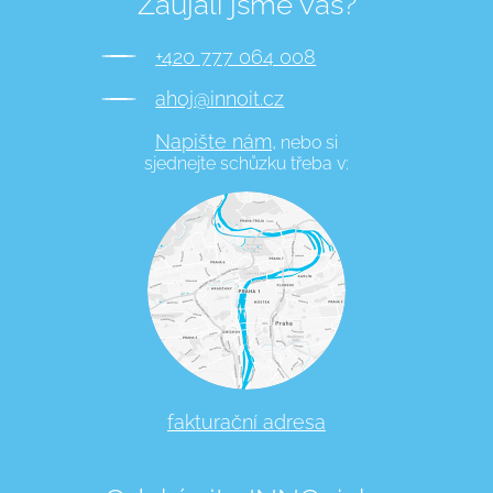
Zaujali jsme vás?
+420 777 064 008
ahoj@innoit.cz
Napište nám,
nebo si
sjednejte schůzku třeba v:
fakturační adresa